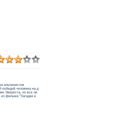
па альпинистов
й победой человека на д
ми Эвереста, но все ли
е из фильма "Загадки и