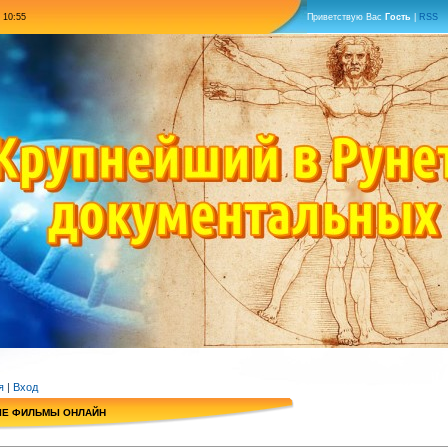
 10:55
Приветствую Вас
Гость
|
RSS
я
|
Вход
ЫЕ ФИЛЬМЫ ОНЛАЙН