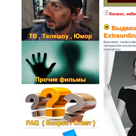
Космос, небе
Выдающ
Extraordi
Красивая, талантлив
прекрасное воспитан
принцессы.