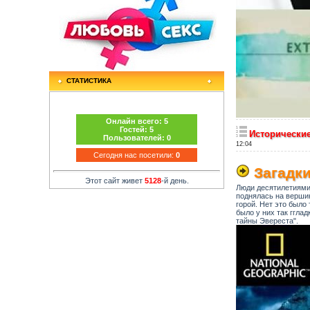
СТАТИСТИКА
Онлайн всего:
5
Гостей:
5
Исторические
Пользователей:
0
12:04
Сегодня нас посетили:
0
Загадки
Этот сайт живет
5128
-й день.
Люди десятилетиями 
поднялась на вершин
горой. Нет это было
было у них так ггла
тайны Эвереста".