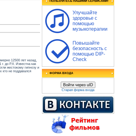
ПОЛЬЗУЙТЕСЬ НАШИМИ СЕРВИСАМИ!
Улучшайте
здоровье с
помощью
музыкотерапии
Повышайте
безопасность с
помощью DIP-
Check
ерно 12500 лет назад,
. до Р.Х. Известна как
ргли жестокому гипнозу и
х кто не поддавался
ФОРМА ВХОДА
Войти через uID
Старая форма входа