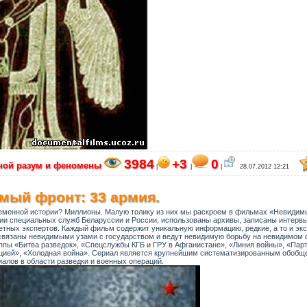
3984
+3
0
мной разум и феномены
|
|
|
28.07.2012 12:21
мый фронт: 33 армия.
ременной истории? Миллионы. Малую толику из них мы раскроем в фильмах «Невидим
вии специальных служб Беларуссии и России, использованы архивы, записаны интерв
тетных экспертов. Каждый фильм содержит уникальную информацию, редкие, а то и эк
связаны невидимыми узами с государством и ведут невидимую борьбу на невидимом ф
ппы «Битва разведок», «Спецслужбы КГБ и ГРУ в Афганистане», «Линия войны», «Пар
ией», «Холодная война». Сериал является крупнейшим систематизированным обобщ
алов в области разведки и военных операций.