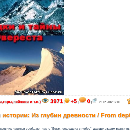
3971
+5
0
,горы,пейзажи и т.п.)
|
|
|
28.07.2012 12:00
 истории: Из глубин древности / From dept
ревних народов сообщают нам о "Богах, сошедших с небес", давших людям различны