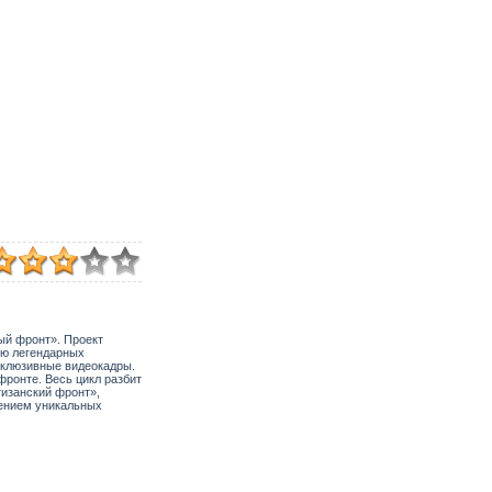
ый фронт». Проект
ью легендарных
склюзивные видеокадры.
ронте. Весь цикл разбит
тизанский фронт»,
ением уникальных