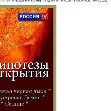
 и открытия. Код Войнича. Самый загадочный манускрипт в мире (эфир_19.07.2012)