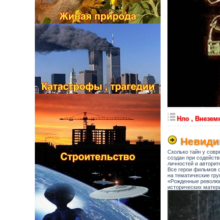
Нло , Внезе
Невиди
Сколько тайн у сов
создан при содейст
личностей и автори
Все герои фильмов 
на тематические гру
«Рожденные революц
исторических матери