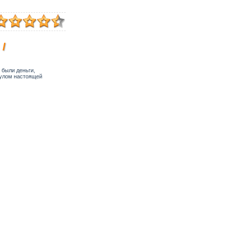
/
 были деньги,
тулом настоящей