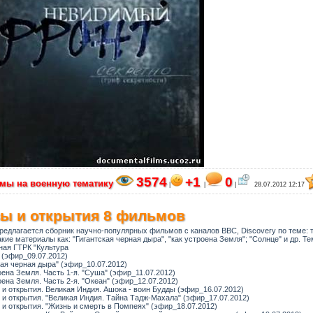
3574
+1
0
мы на военную тематику
|
|
|
28.07.2012 12:17
зы и открытия 8 фильмов
едлагается сборник научно-популярных фильмов с каналов ВВС, Discovery по теме: 
кие материалы как: "Гигантская черная дыра", "как устроена Земля"; "Солнце" и др. Т
ная ГТРК "Культура
 (эфир_09.07.2012)
кая черная дыра" (эфир_10.07.2012)
оена Земля. Часть 1-я. "Суша" (эфир_11.07.2012)
оена Земля. Часть 2-я. "Океан" (эфир_12.07.2012)
 и открытия. Великая Индия. Ашока - воин Будды (эфир_16.07.2012)
 и открытия. "Великая Индия. Тайна Тадж-Махала" (эфир_17.07.2012)
 и открытия. "Жизнь и смерть в Помпеях" (эфир_18.07.2012)