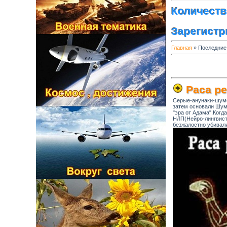
Количест
Зарегист
Главная
»
Последние
Раса р
Серые-анунаки-шуме
затем основали Шуме
"эра от Адама".Когд
НЛП(Нейро-лингвист
безжалостно убивал