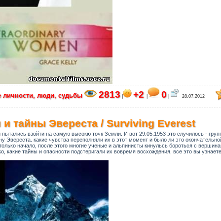
2813
+2
0
 личности, люди, судьбы
|
|
|
28.07.2012
 и тайны Эвереста / Surviving Everest
пытались взойти на самую высокю точк Земли. И вот 29.05.1953 это случилось - груп
у Эвереста. какие чувства переполняли их в этот момент и было ли это окончательно
 только начало, после этого многие ученые и альпинисты кинульсь бороться с вершина
дко, какие тайны и опасности подстеригали их вовремя восхождения, все это вы узнает