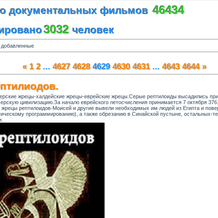
46434
во документальных фильмов
3032
рировано
человек
 добавленные
«
1
2
...
4627
4628
4629
4630
4631
...
4643
4644
»
ептилиодов.
рские жрецы-халдейские жрецы-еврейские жрецы.Серые рептилоиды высадились прим
рскую цивилизацию.За начало еврейского летосчисления принимается 7 октября 3761 г
а жрецы рептилоидов-Моисей и другие вывели необходимых им людей из Египта и пове
ическому программированию), а также обрезанию в Синайской пустыне, остальных-те
и.