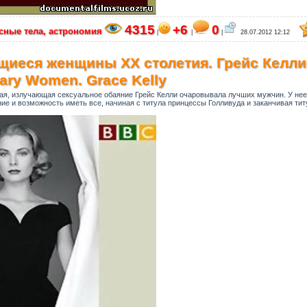
4315
+6
0
сные тела, астрономия
|
|
|
28.07.2012 12:12
иеся женщины ХХ столетия. Грейс Келли 
nary Women. Grace Kelly
ая, излучающая сексуальное обаяние Грейс Келли очаровывала лучших мужчин. У нее
ие и возможность иметь все, начиная с титула принцессы Голливуда и заканчивая ти