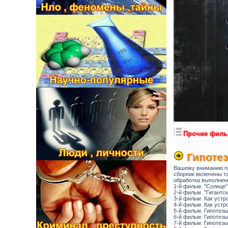
Прочие филь
Гипоте
Вашему вниманию пр
сборник включены та
обработка выполнен
1-й фильм. "Солнце"
2-й фильм. "Гигантс
3-й фильм. Как устр
4-й фильм. Как устр
5-й фильм. Гипотезы
6-й фильм. Гипотезы
7-й фильм. Гипотезы