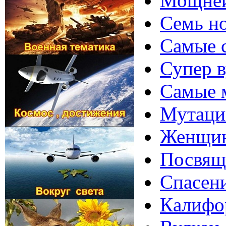
Мощней
Семь н
Cамые 
Супер 
Cамые м
Мутации
Женщина
Посвяще
Спасени
Кaлифo