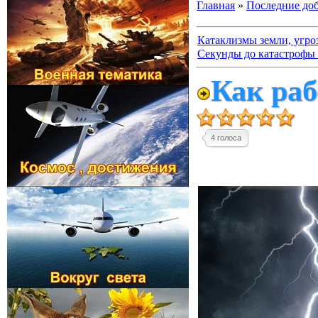
Главная
»
Последние до
Катаклизмы земли, угро
Секунды до катастрофы 
Как раб
4 голоса