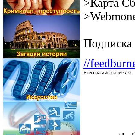
>Карта Сб
>Webmone
Подписка 
//feedburn
Всего комментариев
:
0