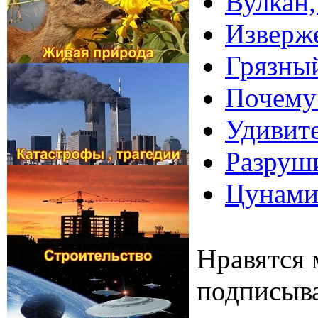
Вулкан,
Изверже
Грязный
Почему
Удивите
Разруш
Цунами 
Нравятся 
подписыва