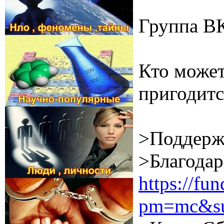
Группа В
Кто может
пригодитс
>Поддерж
>Благодар
https://f
pm=mc&su