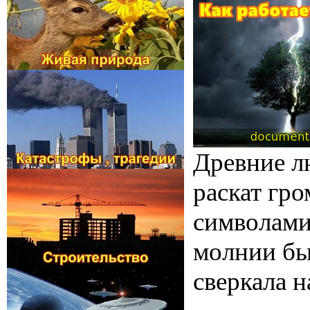
Древние л
раскат гро
символами
молнии был
сверкала н