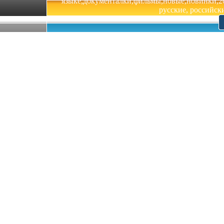
языке,документалки,фильмы,новые,новинки,201
русские, российски