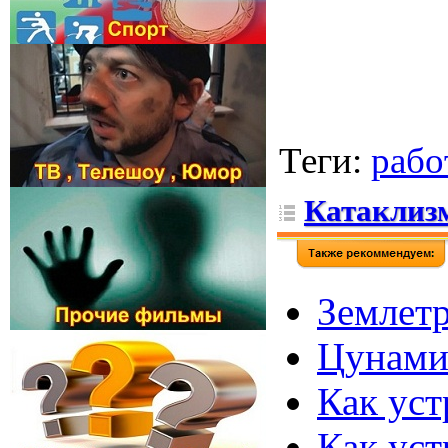
Теги
:
рабо
Катаклизм
Землетр
Цунами
Как уст
Как уст