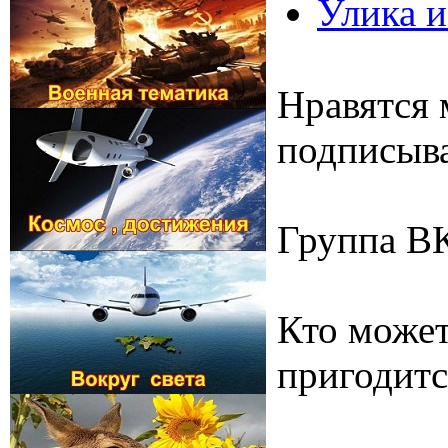
Улика и
Нравятся 
подписыва
Группа В
Кто может
пригодитс