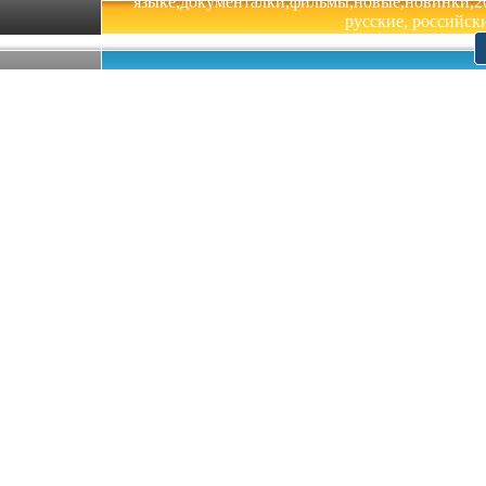
языке,документалки,фильмы,новые,новинки,201
русские, российски