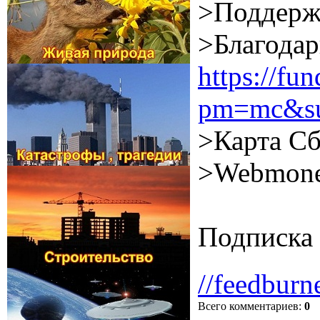
>Поддерж
>Благодар
https://f
pm=mc&su
>Карта Сб
>Webmone
Подписка 
//feedburn
Всего комментариев
:
0