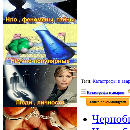
Теги
:
Катастрофы и ава
|
Катастрофы и аварии
Чернобы