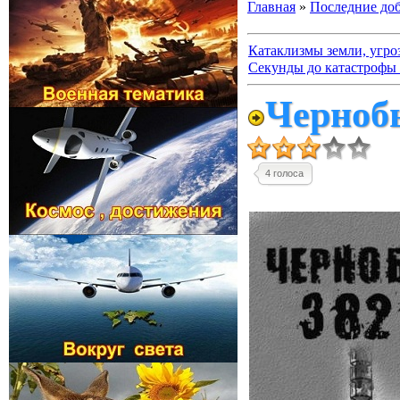
Главная
»
Последние до
Катаклизмы земли, угро
Секунды до катастрофы 
Чернобы
4 голоса