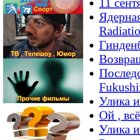
11 сент
Ядерная
Radiati
Гинденб
Вoзврa
Последс
Fukushi
Улика и
Ой , вс
Улика и