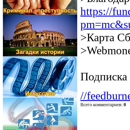
https://f
pm=mc&su
>Карта Сб
>Webmone
Подписка 
//feedburn
Всего комментариев
:
0