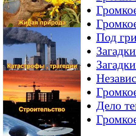
Громкое
Громко
Под гр
Загадки
Загадки
Независ
Громкое
Дело те
Громкое