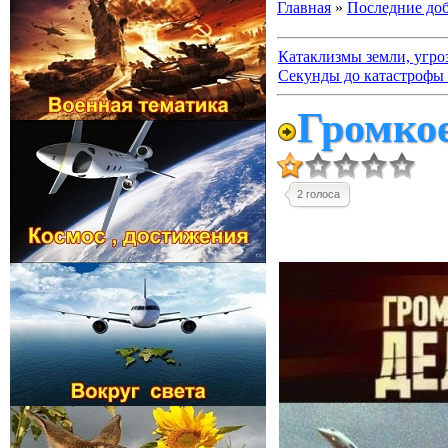
Главная
»
Последние до
Катаклизмы земли, угро
Секунды до катастрофы 
Громкое
2 голоса