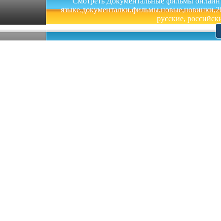
Смотреть Документальные фильмы онлайн на 
языке,документалки,фильмы,новые,новинки,201
русские, российски