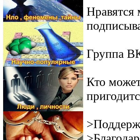
Нравятся 
подписыва
Группа В
Кто может
пригодитс
>Поддерж
>Благодар