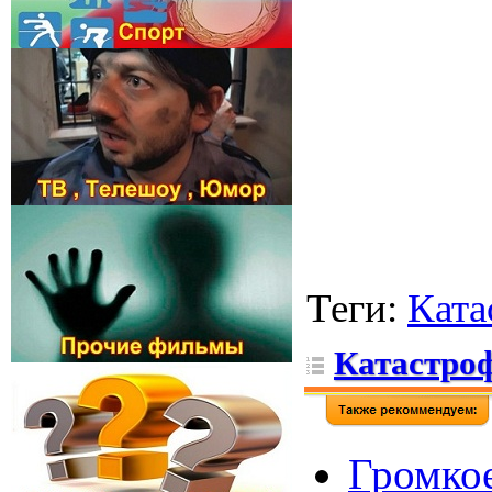
Теги
:
Ката
Катастро
Громко