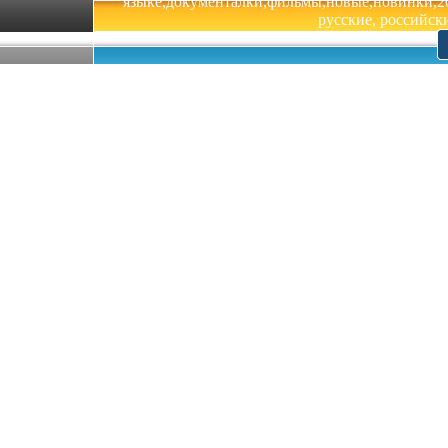
языке,документалки,фильмы,новые,новинки,201
русские, российски