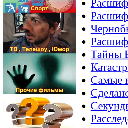
Расшифр
Расшиф
Чернобы
Расшиф
Тайны Б
Катастр
Самые 
Сделан
Секунды
Расслед