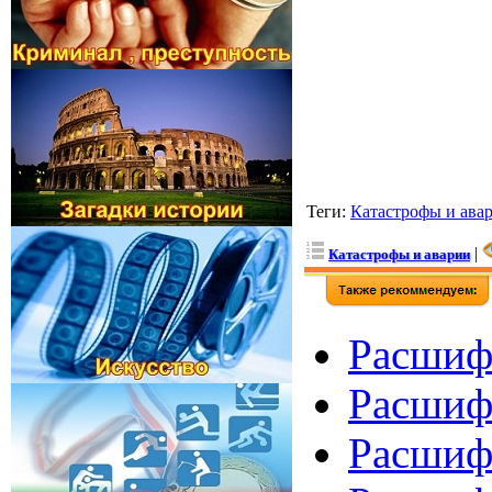
Теги
:
Катастрофы и ава
|
Катастрофы и аварии
Расшиф
Расшиф
Расшиф