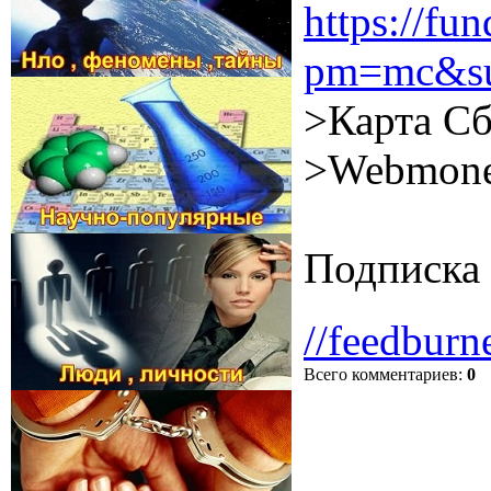
https://f
pm=mc&su
>Карта Сб
>Webmone
Подписка 
//feedburn
Всего комментариев
:
0