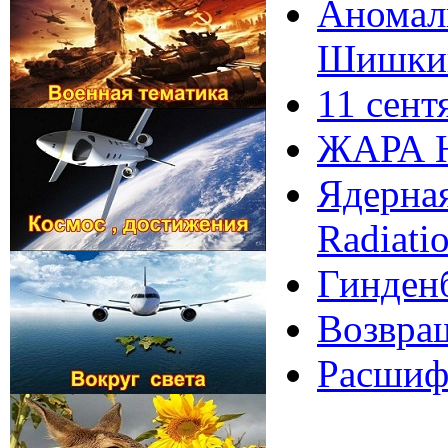
Аномаль
Шишки
11 сент
ЖАРА Ю
Ядерная
Radiati
Гинденб
Вoзврa
Расшифр