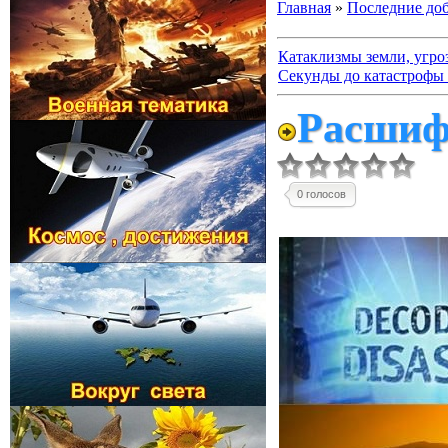
Главная
»
Последние до
Катаклизмы земли, угро
Секунды до катастрофы 
Расшиф
0 голосов