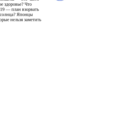
ое здоровье? Что
119 — план взорвать
 солнца? Японцы
орые нельзя заметить