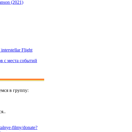
anson (2021)
terstellar Flight
ов с места событий
мся в группу:
я..
alnye-filmy/donate?