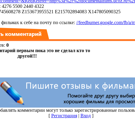
mment=&ReqReferer=http%3a%2f%2fdocumentalfilms.ucoz.ru%2
 4276 5500 2440 4322
45608278 Z153673955521 E215702894083 X147805090325
фильмах к себе на почту по ссылке:
//feedburner.google.com/fb/a/m
ев
:
0
бавлять комментарии могут только зарегистрированные пользов
[
Регистрация
|
Вход
]