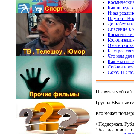
Космические 
Как передав
Иная реальн
Плутон - Во
До небес и 
Спасение в 
Космические
Колонизация
Охотники за 
Быстрее света
Что нам дела
Как мы полет
Собаки в ко
Союз-11 : по
Нравятся мой сай
Группа ВКонтакт
Кто может поддерж
>Поддержать Рубл
>Благодарность о