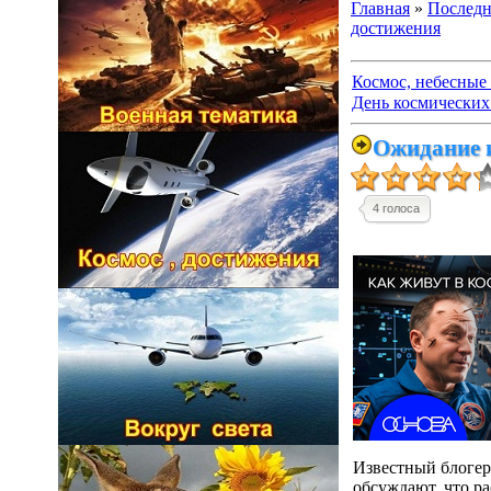
Главная
»
Последн
достижения
Космос, небесные 
День космических 
Ожидание и
4 голоса
Известный блогер
обсуждают, что ра