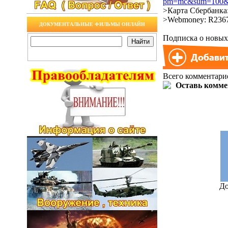
pm=mc&sum=100&co
>Карта Сбербанка:
>Webmoney: R2367
ДОКУМЕНТАЛЬНЫЕ ФИЛЬМЫ ОНЛАЙН
Подписка о новых 
Всего комментари
До