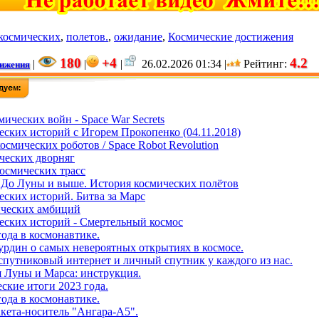
космических
,
полетов.
,
ожидание
,
Космические достижения
180
+4
4.2
|
|
|
26.02.2026 01:34 |
Рейтинг
:
тижения
ических войн - Space War Secrets
еских историй с Игорем Прокопенко (04.11.2018)
смических роботов / Space Robot Revolution
ческих дворняг
смических трасс
- До Луны и выше. История космических полётов
еских историй. Битва за Марс
ических амбиций
еских историй - Смертельный космос
года в космонавтике.
рдин о самых невероятных открытиях в космосе.
путниковый интернет и личный спутник у каждого из нас.
 Луны и Марса: инструкция.
ские итоги 2023 года.
года в космонавтике.
кета-носитель "Ангара-А5".