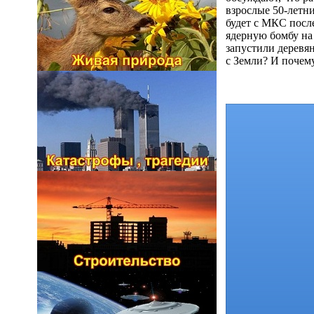
взрослые 50-летни
будет с МКС после
ядерную бомбу на
запустили деревя
с Земли? И почему