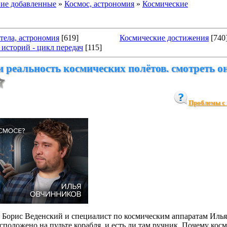
ие добавленные
»
Космос, астрономия
»
Космические
тела, астрономия
[619]
Космические достижения
[740
историй - цикл передач
[115]
 реальность космических полётов. смотреть о
Проблемы с 
 Борис Веденский и специалист по космическим аппаратам Иль
сположено на пульте корабля, и есть ли там ручник. Почему кос