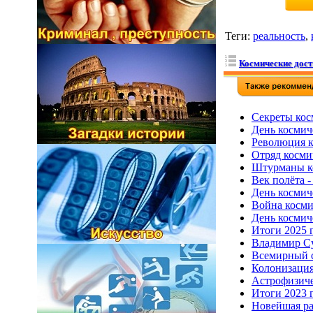
Теги
:
реальность
,
Космические дос
Секреты косм
День космич
Революция ко
Отряд косми
Штурманы ко
Век полёта 
День космич
Война косм
День космич
Итоги 2025 
Владимир Су
Всемирный с
Колонизация
Астрофизиче
Итоги 2023 
Новейшая ра