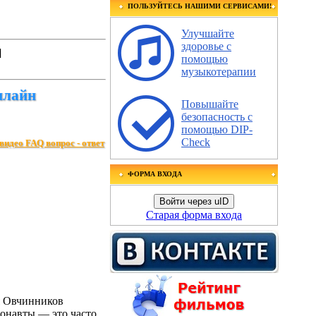
ПОЛЬЗУЙТЕСЬ НАШИМИ СЕРВИСАМИ!
Улучшайте
здоровье с
]
помощью
музыкотерапии
нлайн
Повышайте
безопасность с
помощью DIP-
Check
видео FAQ вопрос - ответ
ФОРМА ВХОДА
Войти через uID
Старая форма входа
я Овчинников
монавты — это часто