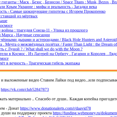
гиганты : Маск , Безос , Брэнсон / Space Titans : Musk, Bezos , Br
али Крым Украине : мифы и реальность - Загадки века
ость - Самые шокирующие гипотезы с Игорем Прокопенко
сставший из мёртвых
выше
космосе
 войны : трагедия Союза-11 - Улика из прошлого
 Марса - Научные сенсации
чёрными дырами и астероидами / Black Hole Hunters and Asteroid
 . Мечта о межзвёздных полётах / Faster Than Light : the Dream of in
ть с Луной ? / What shall we do with the Moon ?
ели в Космос . Из Лагерей на Орбиту . Гагарин и Королев . Ляд
смосе
лёт в вечность - Трагическая гибель экипажа
т и выложенные видео Ставим Лайки под видео...или подписывае
е
https://vk.com/club52847873
ать материально .. Спасибо от души.. Каждая копейка пригодитс
ем - Донат
https://www.donationalerts.com/r/daavid78
т души на поддержку проекта
https://funding.webmoney.ru/dokument