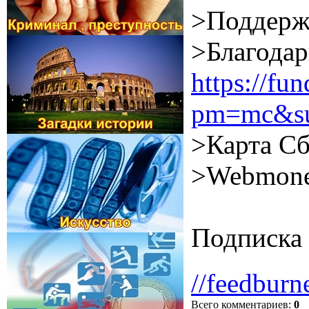
>Поддерж
>Благодар
https://f
pm=mc&su
>Карта Сб
>Webmone
Подписка 
//feedburn
Всего комментариев
:
0