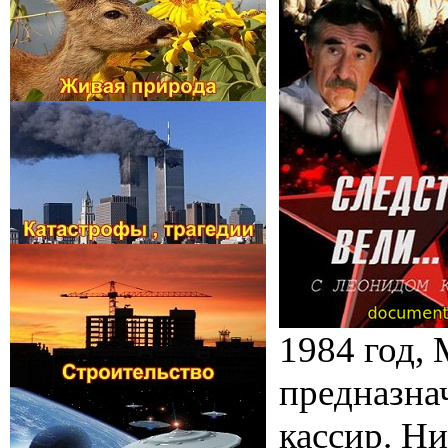
1984 год, 
предназна
кассир. Ни