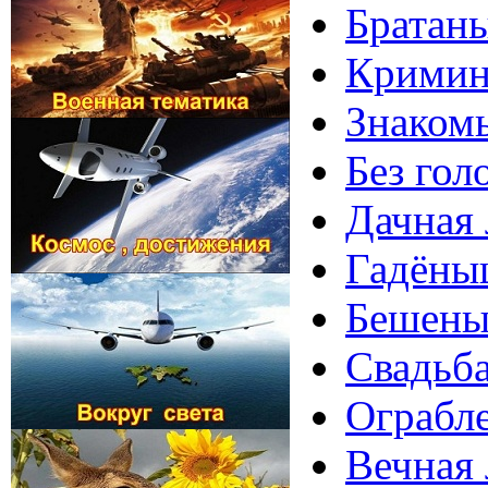
Братаны
Кримина
Знакомь
Без гол
Дачная 
Гадёныш
Бешеные
Свадьба
Ограбле
Вечная 