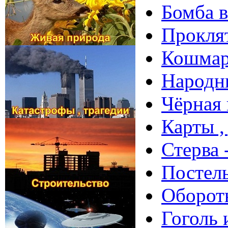
Бомба в
Проклят
Кошмар 
Народны
Чёрная 
Карты ,
Стерва 
Постель
Оборотн
Гоголь 