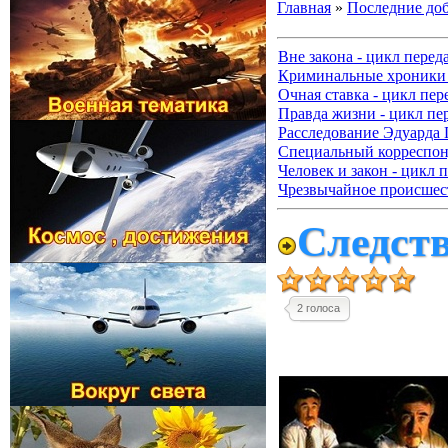
Главная
»
Последние до
Вне закона - цикл перед
Криминальные хроники 
Очная ставка - цикл пер
Правда жизни - цикл пе
Расследование Эдуарда 
Специальный корреспонд
Человек и закон - цикл 
Чрезвычайное происшест
Следств
2 голоса