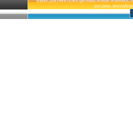
языке,документалки,фильмы,новые,новинки,201
русские, российски