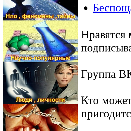
Беспоща
Нравятся 
подписыва
Группа В
Кто может
пригодитс