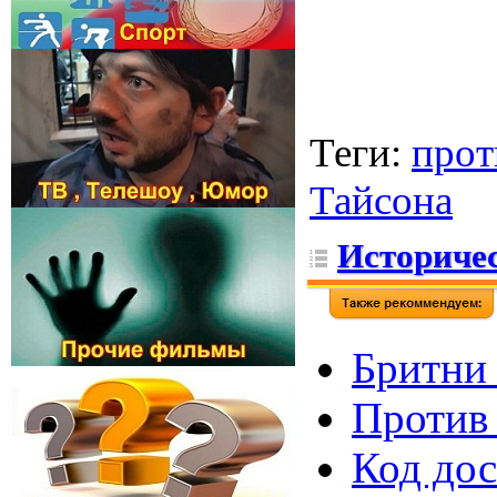
Теги
:
прот
Тайсона
Историчес
Бритни 
Против 
Код дос