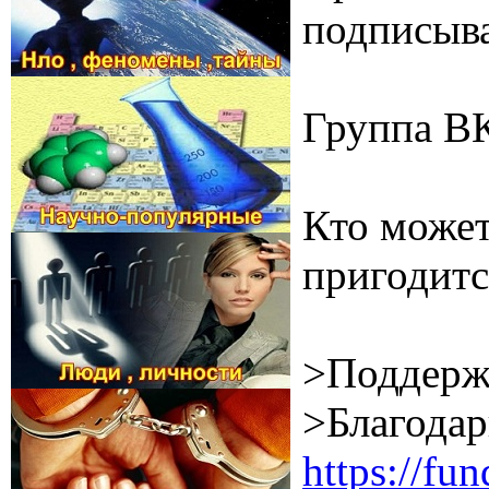
подписыва
Группа В
Кто может
пригодитс
>Поддерж
>Благодар
https://f