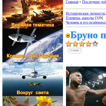
Главная
»
Последние до
Исторические личности,
Племена, народы
[329]
Человек и его особенно
Бруно п
1 голос