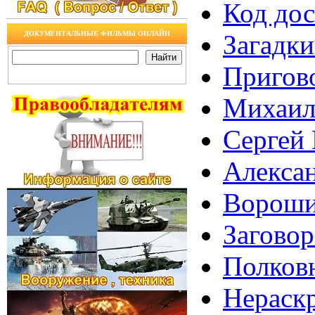
Код дос
ДОКУМЕНТАЛЬНЫЕ ФИЛЬМЫ ОНЛАЙН
Загадки
Пригово
Михаил 
Сергей
Алекса
Ворошил
Загово
Полков
Нераскр