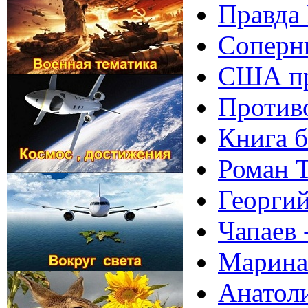
Правда
Соперни
США пр
Противо
Книга 
Роман Т
Георги
Чапаев 
Марина
Анатол