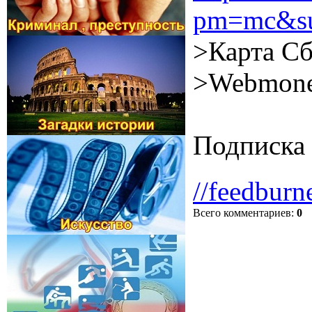
pm=mc&su
>Карта Сб
>Webmone
Подписка 
//feedburn
Всего комментариев
:
0