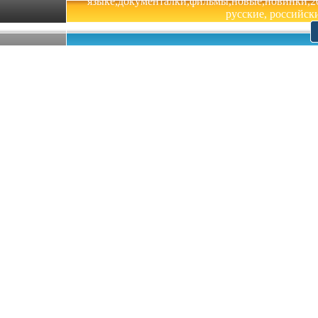
языке,документалки,фильмы,новые,новинки,201
русские, российски