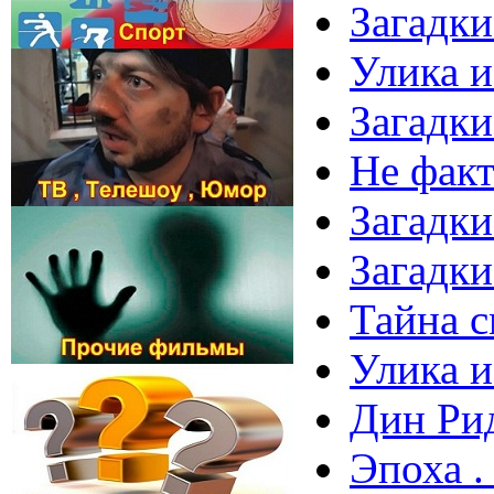
Загадки
Улика и
Загадки
Не факт
Загадки
Загадки
Тайна с
Улика и
Дин Рид
Эпоха .