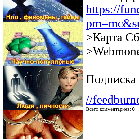
https://f
pm=mc&su
>Карта Сб
>Webmone
Подписка 
//feedburn
Всего комментариев
:
0