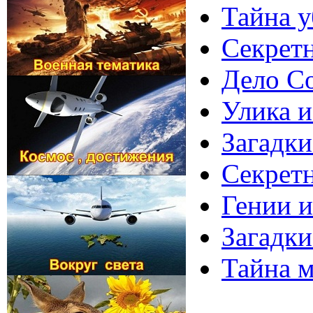
Тайна 
Секретн
Дело С
Улика и
Загадки
Секретн
Гении и
Загадки
Тайна 