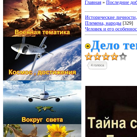
Главная
»
Последние до
Исторические личности,
Племена, народы
[329]
Человек и его особенно
Дело те
4 голоса