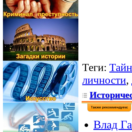
Теги
:
Тайн
личности
,
Историчес
Влад Га