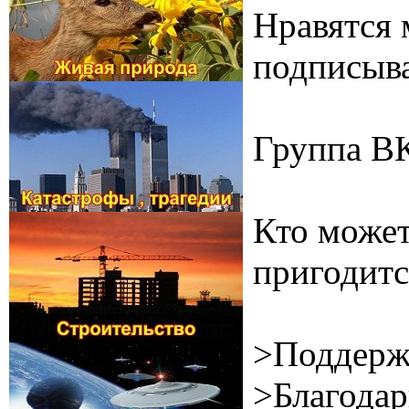
Нравятся 
подписыва
Группа В
Кто может
пригодитс
>Поддерж
>Благодар