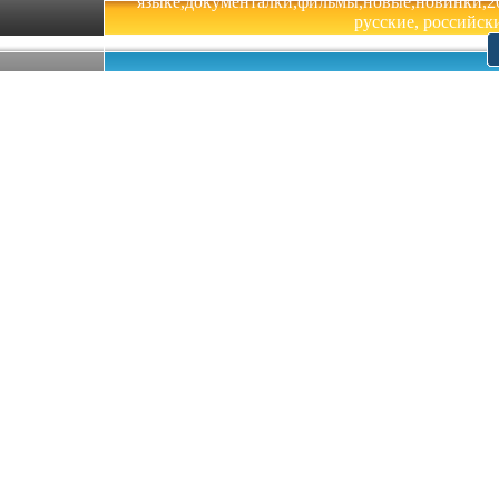
языке,документалки,фильмы,новые,новинки,201
русские, российски