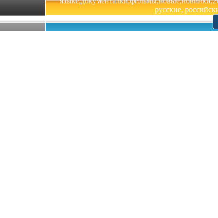
языке,документалки,фильмы,новые,новинки,201
русские, российски