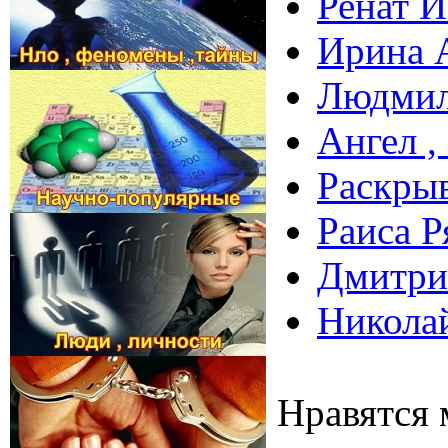
Ренат И
Ирина А
Людмил
Ангел ,
Раскрыв
Раиса Р
Дмитри
Никола
Нравятся 