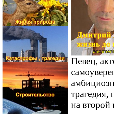
Певец, акт
самоувере
амбициозно
трагедия,
на второй 