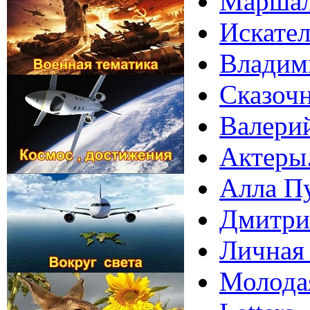
Маршал
Искател
Владим
Сказочн
Валерий
Актеры
Алла Пу
Дмитрий
Личная
Молодая