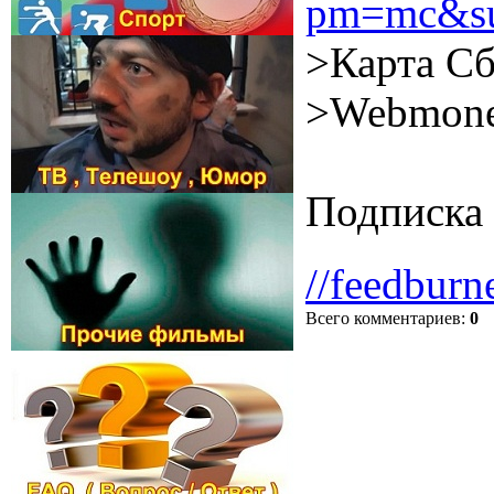
pm=mc&su
>Карта Сб
>Webmone
Подписка 
//feedburn
Всего комментариев
:
0