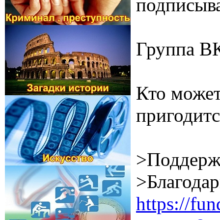
подписыва
Группа В
Кто может
пригодитс
>Поддерж
>Благодар
https://f