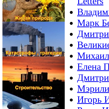
Letters
Владими
Марк Бе
Дмитрий
Велики
Михаил 
Елена П
Дмитри
Мэрили
Игорь И