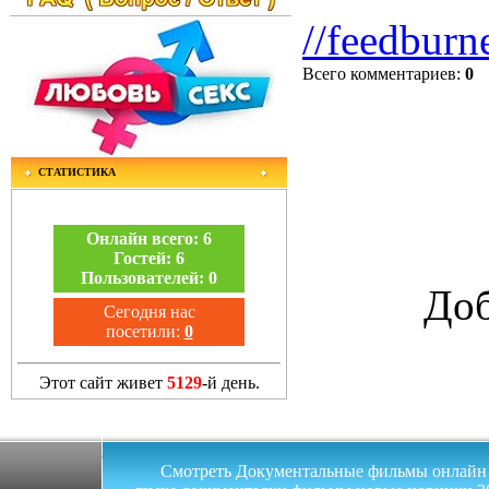
//feedburn
Всего комментариев
:
0
СТАТИСТИКА
Онлайн всего:
6
Гостей:
6
Пользователей:
0
Доб
Сегодня нас
посетили:
0
Этот сайт живет
5129
-й день.
Смотреть Документальные фильмы онлайн на 