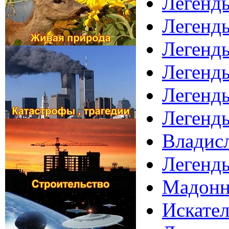
Легенд
Легенды
Легенды
Легенд
Легенды
Легенд
Владисл
Легенд
Мадонна
Искател