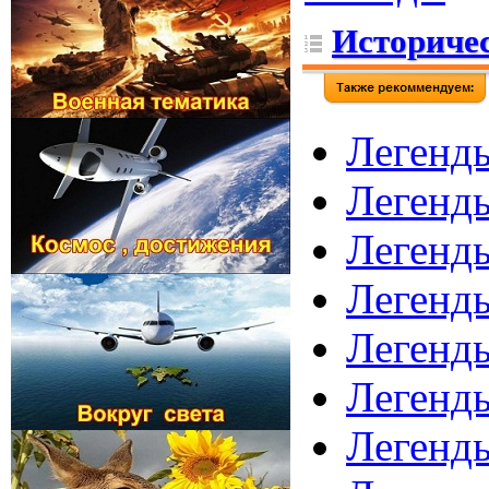
Историчес
Легенды
Легенд
Легенды
Легенд
Легенды
Легенд
Легенды