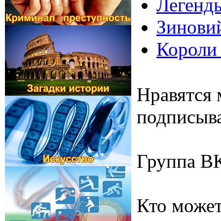
Легенды
Зиновий
Короли 
Нравятся 
подписыва
Группа В
Кто может