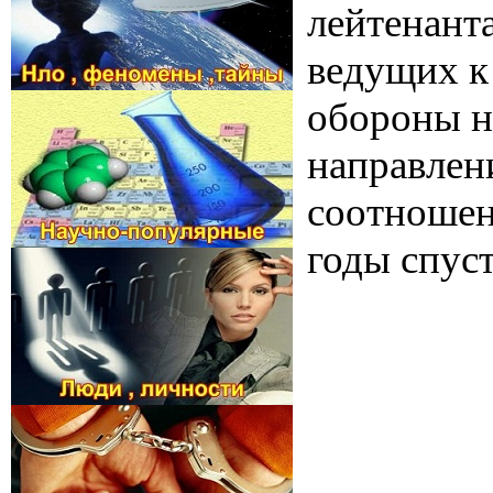
лейтенанта
ведущих к
обороны н
направлени
соотношени
годы спуст