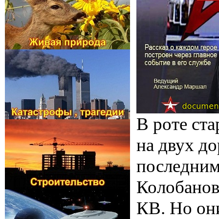
В роте ста
на двух до
последним
Колобанова
КВ. Но он