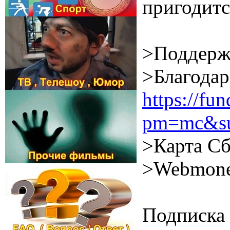
пригодитс
>Поддерж
>Благодар
https://f
pm=mc&su
>Карта Сб
>Webmone
Подписка 