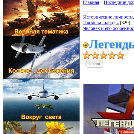
Главная
»
Последние до
Исторические личности,
Племена, народы
[329]
Человек и его особенно
Легенды
1 голос