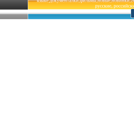
языке,документалки,фильмы,новые,новинки,201
русские, российски