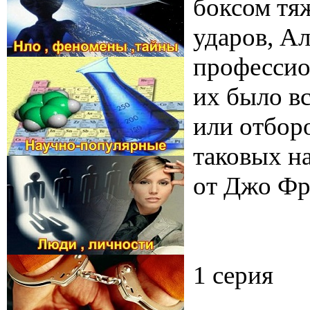
боксом тяж
ударов, Ал
профессио
их было в
или отборо
таковых н
от Джо Фр
1 серия