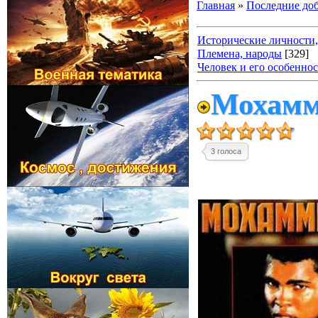
Главная
»
Последние до
Исторические личности,
Племена, народы
[329]
Человек и его особенно
Мохамме
3 голоса