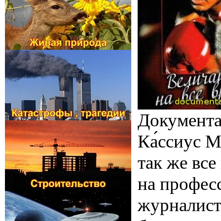
Документа
Ка́ссиус М
так же все
на профес
журналист