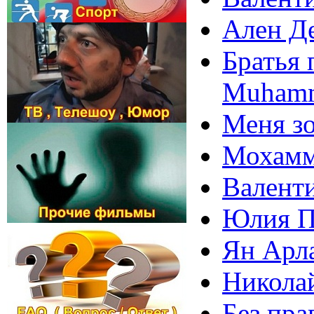
Ален Де
Братья 
Muhamm
Меня з
Мохамм
Валенти
Юлия П
Ян Арла
Николай
Без пра