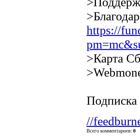
>Поддерж
>Благодар
https://f
pm=mc&su
>Карта Сб
>Webmone
Подписка 
//feedburn
Всего комментариев
:
0