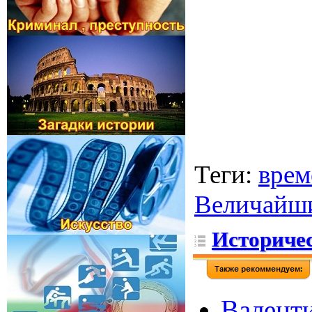
Теги
:
врем
Величайш
Историчес
Валенти