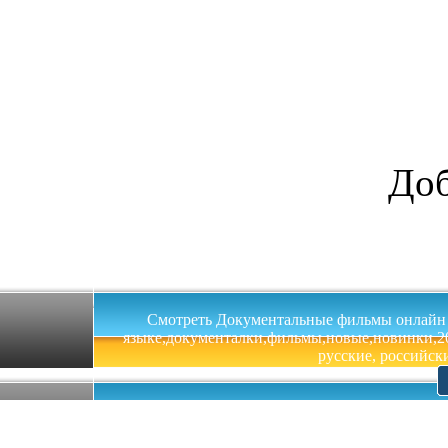
Доб
Смотреть Документальные фильмы онлайн на 
языке,документалки,фильмы,новые,новинки,201
русские, российски