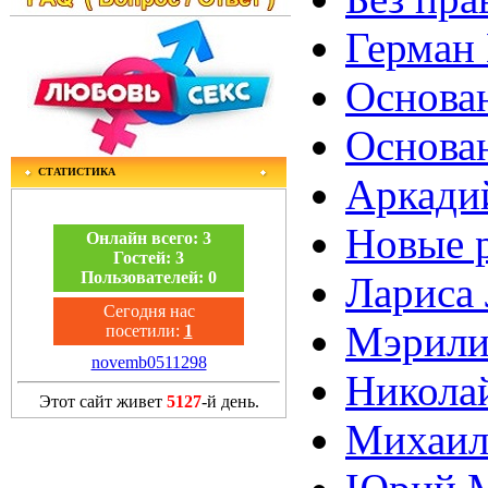
Герман 
Основан
Основан
СТАТИСТИКА
Аркадий
Новые р
Онлайн всего:
3
Гостей:
3
Пользователей:
0
Лариса 
Сегодня нас
Мэрили
посетили:
1
novemb0511298
Николай
Этот сайт живет
5127
-й день.
Михаил 