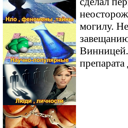
сделал пе
неосторож
могилу. Н
завещанию
Винницей. 
препарата 