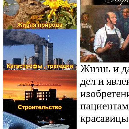
Жизнь и д
дел и явле
изобретен
пациентам
красавицы