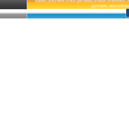
языке,документалки,фильмы,новые,новинки,201
русские, российски