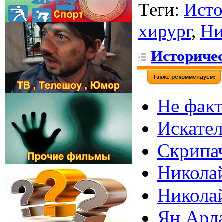
Теги
:
Исто
хирург
,
Ни
Историчес
Не факт
Искател
Скрипач
Никола
Никола
Ян Арла