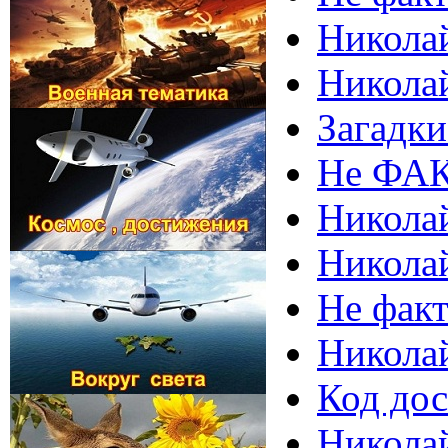
Николай
Николай
Загадки
Не ФАК
Николай
Николай
Не фак
Никола
Код дос
Николай