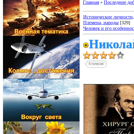
Главная
»
Последние до
Исторические личности,
Племена, народы
[329]
Человек и его особенно
Николай
5 голосов