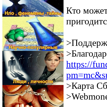
Кто может
пригодитс
>Поддерж
>Благодар
https://f
pm=mc&su
>Карта Сб
>Webmone