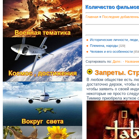
Количество фильмов
Главная
»
Последние добавленн
Исторические личности, люди
Племена, народы
[329]
Человек и его особенности
[654
Сортировать по
:
Дате
·
Названи
Запреты. Ст
В любом обществе есть люд
достаточно дерзок, чтобы 
чтобы заявить о своей инд
некоторые не просто след
Тиммер приобрела жуткое с