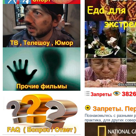
382
Запреты
Запреты. Пер
Познакомьтесь с разными р
практика, для других сове