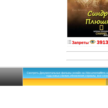
391
Запреты
Смотреть Документальные фильмы онлайн на //documentalfilms.
года,новье,свежие,обновления,сериалы, все сезо