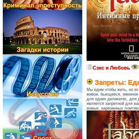
Сэкс и Любовь
Запреты: Еда
Мы едим чтобы жить, но ес
живое, бьющееся, змеиное 
для одних деликaтес, для д
является запретной для ва
живых, нарезанных ломтик