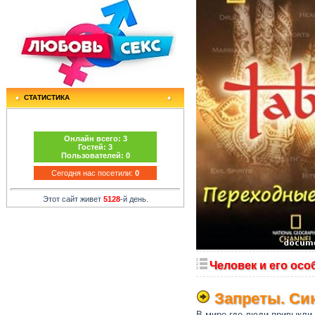
СТАТИСТИКА
Онлайн всего:
3
Гостей:
3
Пользователей:
0
Сегодня нас посетили:
0
Этот сайт живет
5128
-й день.
Человек и его осо
Запреты. С
В мире где люди привыкли 