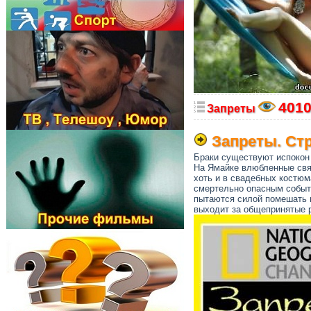
401
Запреты
Запреты. Стр
Браки существуют испокон 
На Ямайке влюбленные свя
хоть и в свадебных костюм
смертельно опасным событ
пытаются силой помешать м
выходит за общепринятые ра