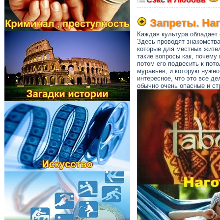
Запреты. Наг
Каждая культура обладает 
Здесь проводят знакомств
которые для местных жите
такие вопросы как, почему
потом его подвесить к пот
муравьев, и которую нужно 
интересное, что это все де
обычно очень опасные и ст