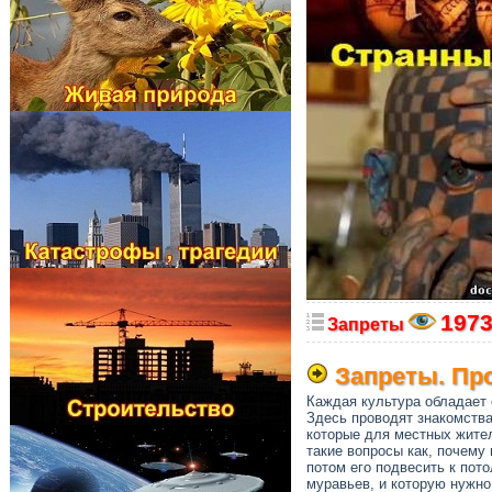
197
Запреты
Запреты. Пр
Каждая культура обладает 
Здесь проводят знакомств
которые для местных жите
такие вопросы как, почему
потом его подвесить к пот
муравьев, и которую нужно 