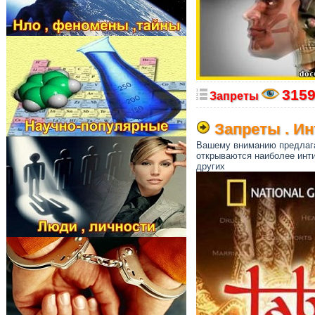
315
Запреты
Запреты . Ин
Вашему вниманию предлагае
открываются наиболее инти
других