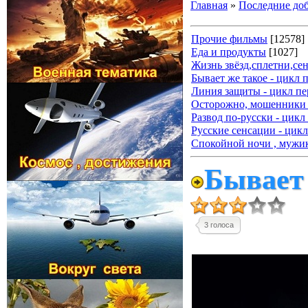
Главная
»
Последние до
Прочие фильмы
[12578]
Еда и продукты
[1027]
Жизнь звёзд,сплетни,се
Бывает же такое - цикл 
Линия защиты - цикл пе
Осторожно, мошенники 
Развод по-русски - цикл
Русские сенсации - цикл
Спокойной ночи , мужик
Бывает 
3 голоса