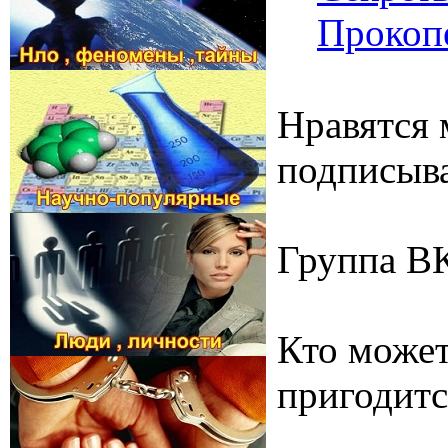
Прокоп
Нравятся 
подписыва
Группа В
Кто может
пригодитс