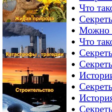
Что так
Секреты
Можно л
Что так
Секреты
Секреты
Истории
Секрет
Истори
Секреты