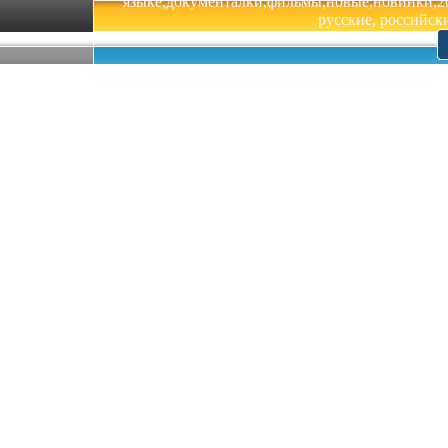
языке,документалки,фильмы,новые,новинки,201
русские, российски