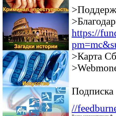
>Поддерж
>Благодар
https://f
pm=mc&su
>Карта Сб
>Webmone
Подписка 
//feedburn