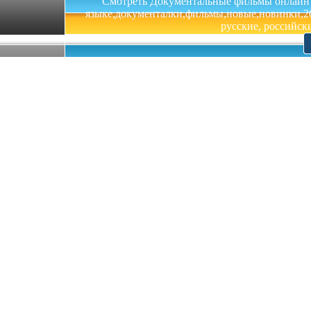
Смотреть Документальные фильмы онлайн на 
языке,документалки,фильмы,новые,новинки,201
русские, российски