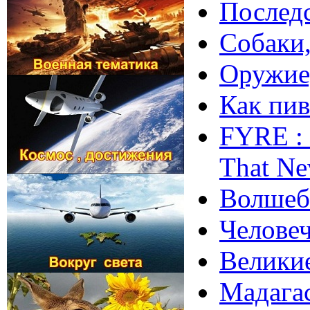
Последс
Собаки,
Оружие,
Как пив
FYRE : 
That Ne
Волшебн
Человеч
Великие
Мадагас