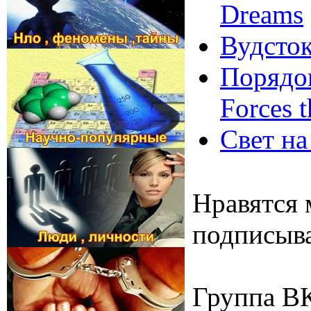
Dreams
Вудсток
Порядок
Forces t
Свет на
Нравятся 
подписыва
Группа В