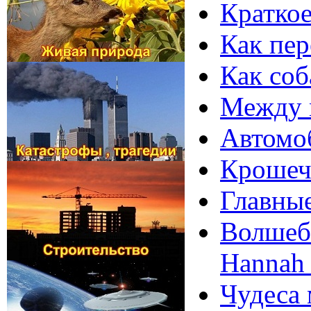
Краткое
Как пер
Как соб
Между м
Автомо
Крошеч
Главные
Волшебн
Hannah 
Чудеса 