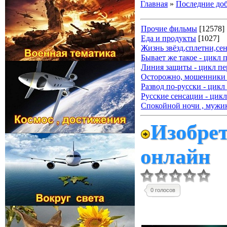
Главная
»
Последние до
Прочие фильмы
[12578]
Еда и продукты
[1027]
Жизнь звёзд,сплетни,се
Бывает же такое - цикл 
Линия защиты - цикл пе
Осторожно, мошенники 
Развод по-русски - цикл
Русские сенсации - цикл
Спокойной ночи , мужик
Изобрет
онлайн
0 голосов