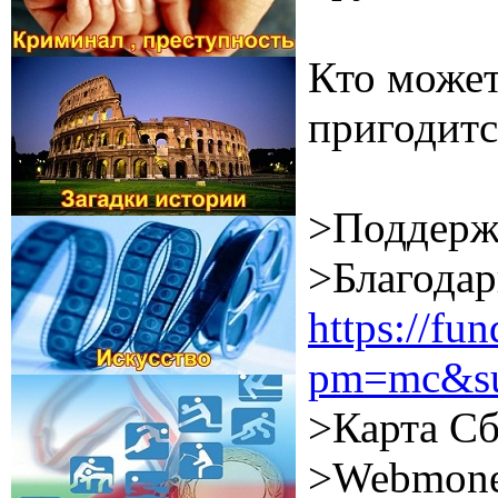
Кто может
пригодитс
>Поддерж
>Благодар
https://f
pm=mc&su
>Карта Сб
>Webmone