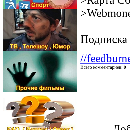
>Webmone
Подписка 
//feedburn
Всего комментариев
:
0
Доб