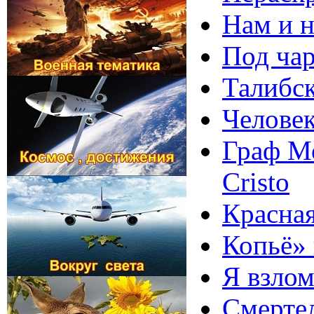
Нам и н
Под чар
Талибск
Человек
Граф Мо
Cristo
Красная
Копьё» 
Я взло
Смертел