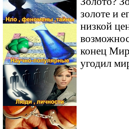
Золото? Зо
золоте и е
низкой це
возможнос
конец Мир
угодил ми