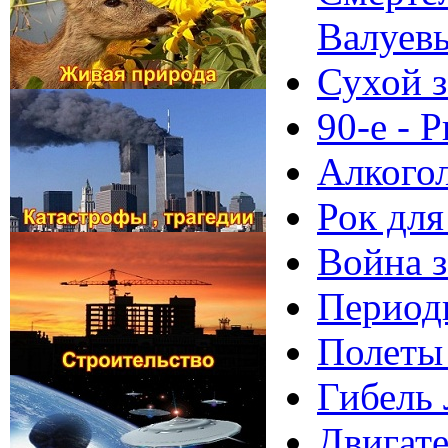
Валуев
Сухой з
90-е - 
Алкогол
Рок для
Война з
Периоди
Полеты
Гибель 
Двигате