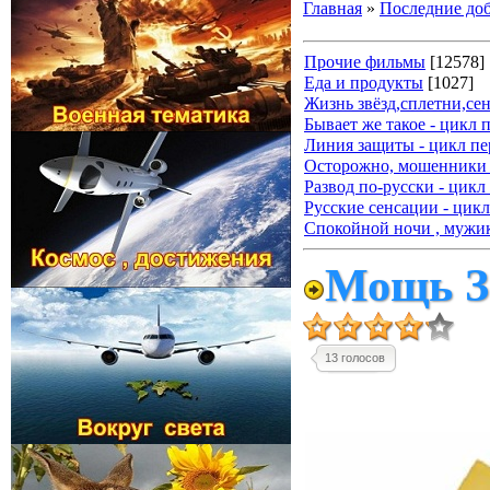
Главная
»
Последние до
Прочие фильмы
[12578]
Еда и продукты
[1027]
Жизнь звёзд,сплетни,се
Бывает же такое - цикл 
Линия защиты - цикл пе
Осторожно, мошенники 
Развод по-русски - цикл
Русские сенсации - цикл
Спокойной ночи , мужик
Мощь З
13 голосов