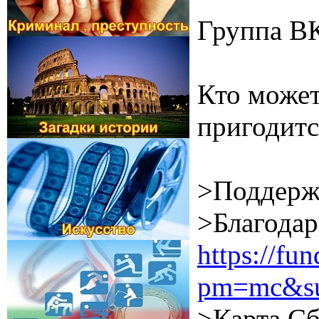
Группа В
Кто может
пригодитс
>Поддерж
>Благодар
https://f
pm=mc&su
>Карта Сб