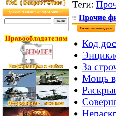
Теги
:
Про
ДОКУМЕНТАЛЬНЫЕ ФИЛЬМЫ ОНЛАЙН
Прочие ф
Код дос
Энцикло
За стро
Мощь ву
Раскрыв
Соверше
Нераскр