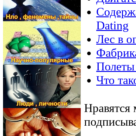
Содержа
Dating
Лес в о
Фабрика
Полеты
Что так
Нравятся 
подписыва