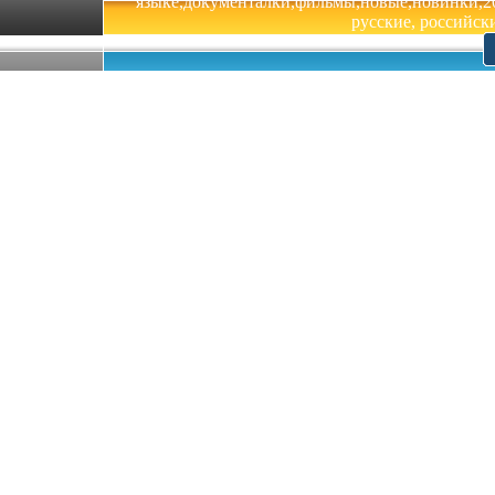
языке,документалки,фильмы,новые,новинки,201
русские, российски