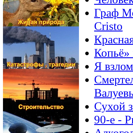
Граф Мо
Cristo
Красная
Копьё» 
Я взло
Смертел
Валуев
Сухой з
90-е - 
Алкогол