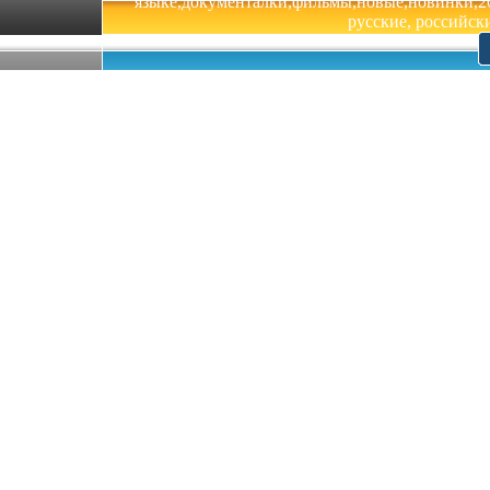
языке,документалки,фильмы,новые,новинки,201
русские, российски