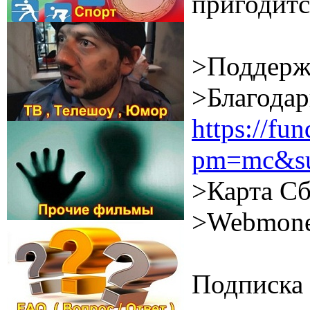
пригодитс
>Поддерж
>Благодар
https://f
pm=mc&su
>Карта Сб
>Webmone
Подписка 