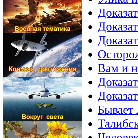
Доказат
Доказат
Доказат
Осторо
Вам и н
Доказат
Доказат
Бывает 
Талибск
Человек