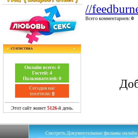
//feedburn
Всего комментариев
:
0
СТАТИСТИКА
Онлайн всего:
4
Гостей:
4
Пользователей:
0
Доб
Сегодня нас
посетили:
0
Этот сайт живет
5126
-й день.
Смотреть Документальные фильмы онлайн на 