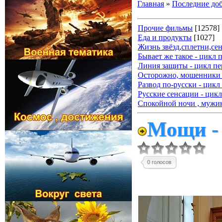
Главная
»
Последние до
Прочие фильмы
[12578]
Еда и продукты
[1027]
Жизнь звёзд,сплетни,се
Бывает же такое - цикл 
Линия защиты - цикл пе
Осторожно, мошенники 
Развод по-русски - цикл
Русские сенсации - цикл
Спокойной ночи , мужик
Мощи - 
0 голосов