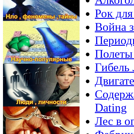
Рок для
Война з
Периоди
Полеты
Гибель 
Двигате
Содержа
Dating
Лес в о