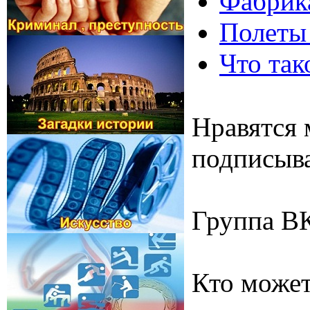
Фабрика
Полеты
Что так
Нравятся 
подписыва
Группа В
Кто может