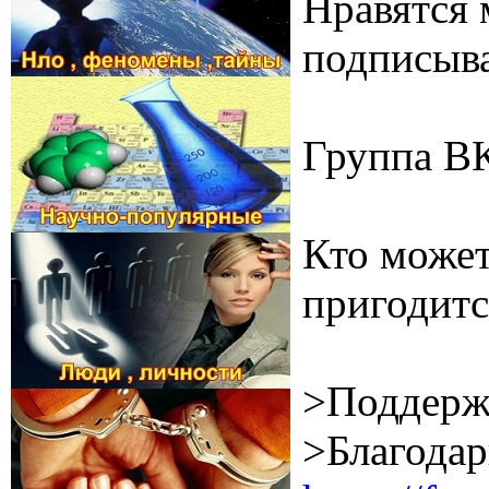
Нравятся 
подписыва
Группа В
Кто может
пригодитс
>Поддерж
>Благодар