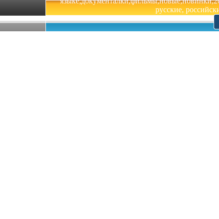
языке,документалки,фильмы,новые,новинки,201
русские, российски