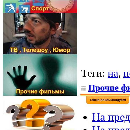
Теги
:
на
,
п
Прочие ф
На пред
На пред