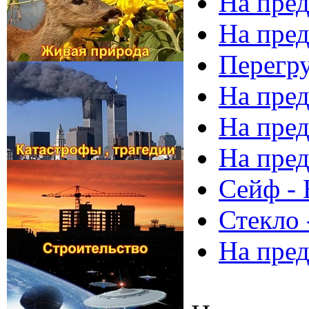
На пред
На пред
Перегру
На пред
На пре
На пред
Сейф - 
Стекло 
На пред