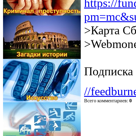
https://f
pm=mc&su
>Карта Сб
>Webmone
Подписка 
//feedburn
Всего комментариев
:
0