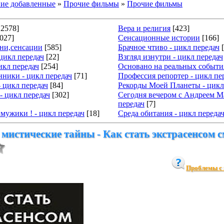
ие добавленные
»
Прочие фильмы
»
Прочие фильмы
12578]
Вера и религия
[423]
027]
Сенсационные истории
[166]
тни,сенсации
[585]
Брачное чтиво - цикл передач
 цикл передач
[22]
Взгляд изнутри - цикл передач
икл передач
[254]
Основано на реальных события
ники - цикл передач
[71]
Профессия репортер - цикл пе
- цикл передач
[84]
Рекорды Моей Планеты - цикл
- цикл передач
[302]
Сегодня вечером с Андреем М
передач
[7]
мужики ! - цикл передач
[18]
Среда обитания - цикл переда
мистические тайны - Как стать экстрасенсом 
Проблемы с 