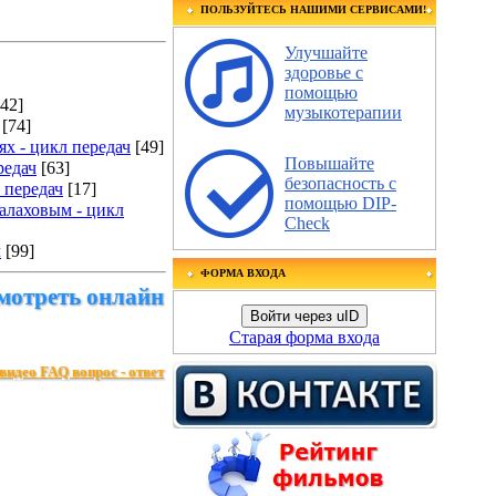
ПОЛЬЗУЙТЕСЬ НАШИМИ СЕРВИСАМИ!
Улучшайте
здоровье с
помощью
[42]
музыкотерапии
[74]
х - цикл передач
[49]
Повышайте
редач
[63]
безопасность с
 передач
[17]
помощью DIP-
алаховым - цикл
Check
ч
[99]
ФОРМА ВХОДА
смотреть онлайн
Войти через uID
Старая форма входа
видео FAQ вопрос - ответ