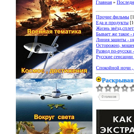
Главная
»
Последн
Прочие фильмы
[
Еда и продукты
[1
Жизнь звёзд,спле
Бывает же такое -
Линия защиты - ц
Осторожно, мошен
Развод по-русски 
Русские сенсации 
Спокойной ночи , 
Раскрывая 
0 голосов