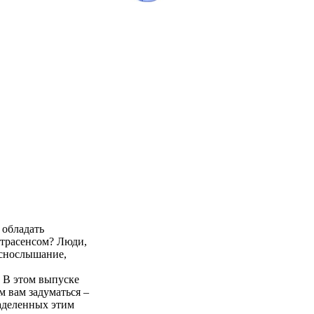
 обладать
страсенсом? Люди,
яснослышание,
. В этом выпуске
м вам задуматься –
наделенных этим