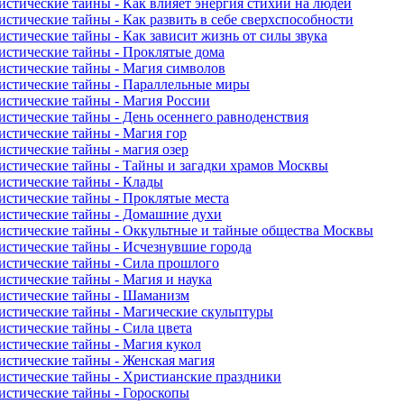
истические тайны - Как влияет энергия стихий на людей
истические тайны - Как развить в себе сверхспособности
истические тайны - Как зависит жизнь от силы звука
истические тайны - Проклятые дома
истические тайны - Магия символов
истические тайны - Параллельные миры
истические тайны - Магия России
истические тайны - День осеннего равноденствия
истические тайны - Магия гор
истические тайны - магия озер
истические тайны - Тайны и загадки храмов Москвы
истические тайны - Клады
истические тайны - Проклятые места
истические тайны - Домашние духи
истические тайны - Оккультные и тайные общества Москвы
истические тайны - Исчезнувшие города
истические тайны - Сила прошлого
истические тайны - Магия и наука
истические тайны - Шаманизм
истические тайны - Магические скульптуры
истические тайны - Сила цвета
истические тайны - Магия кукол
истические тайны - Женская магия
истические тайны - Христианские праздники
истические тайны - Гороскопы