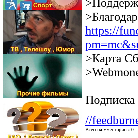
>Поддерж
>Благодар
https://f
pm=mc&su
>Карта Сб
>Webmone
Подписка 
//feedburn
Всего комментариев
:
0