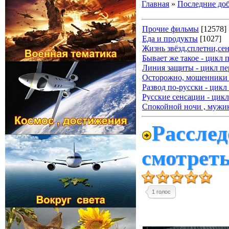
Главная
»
Последние до
Прочие фильмы
[12578]
Еда и продукты
[1027]
Жизнь звёзд,сплетни,се
Бывает же такое - цикл 
Линия защиты - цикл пе
Осторожно, мошенники 
Развод по-русски - цикл
Русские сенсации - цикл
Спокойной ночи , мужик
Расслед
смотрет
1 голос