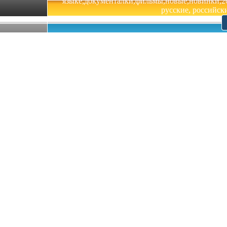
языке,документалки,фильмы,новые,новинки,201
русские, российски