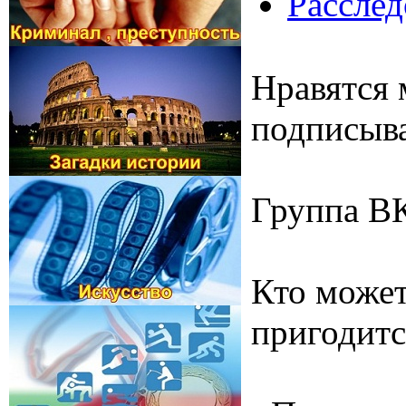
Расслед
Нравятся 
подписыва
Группа В
Кто может
пригодитс