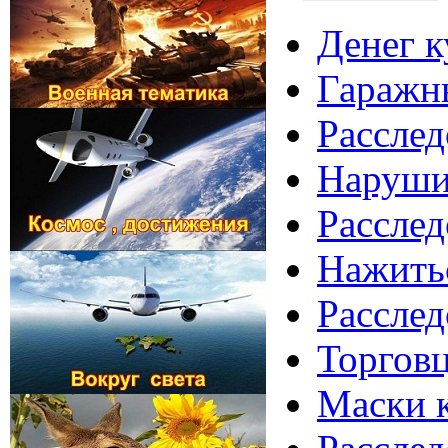
Денег к
Гаражны
Расслед
Нарушит
Расслед
Нажитьс
Расслед
Торговц
Маски к