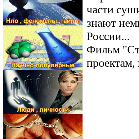
части суш
знают нем
России...
Фильм "Ст
проектам,