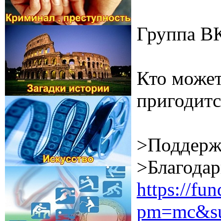
Группа В
Кто может
пригодитс
>Поддерж
>Благодар
https://f
pm=mc&su