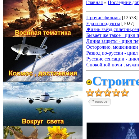
Главная
»
Последние до
Прочие фильмы
[12578]
Еда и продукты
[1027]
Жизнь звёзд,сплетни,се
Бывает же такое - цикл 
Линия защиты - цикл пе
Осторожно, мошенники 
Развод по-русски - цикл
Русские сенсации - цикл
Спокойной ночи , мужик
Строит
7 голосов