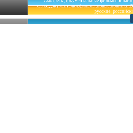
Смотреть Документальные фильмы онлайн на 
языке,документалки,фильмы,новые,новинки,201
русские, российски