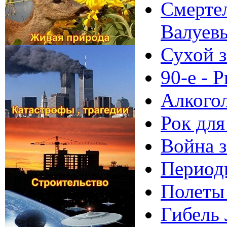
Смертел
Валуев
Сухой з
90-е - 
Алкогол
Рок для
Война з
Периоди
Полеты
Гибель 