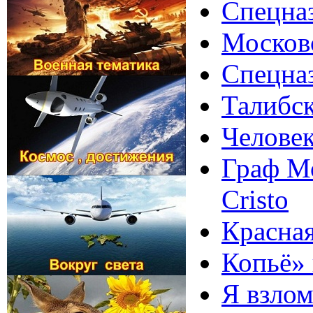
Спецназ
Московс
Спецна
Талибск
Человек
Граф Мо
Cristo
Красная
Копьё» 
Я взло