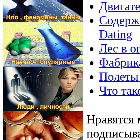
Двигате
Содержа
Dating
Лес в о
Фабрика
Полеты
Что так
Нравятся 
подписыва