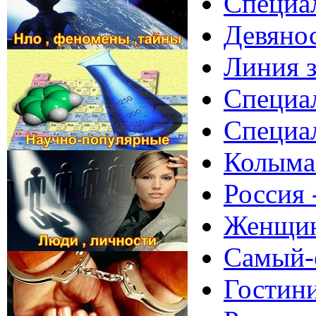
Специа
Девянос
Линия з
Специал
Специал
Колыма 
Россия 
Женщин
Самый-
Гостини