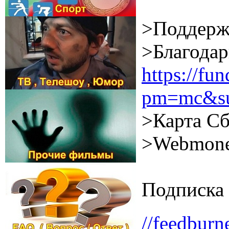
>Поддерж
>Благодар
https://f
pm=mc&su
>Карта Сб
>Webmone
Подписка 
//feedburn