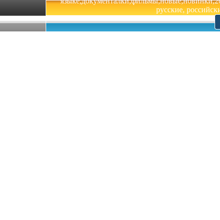
языке,документалки,фильмы,новые,новинки,201
русские, российски