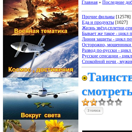
Главная
»
Последние до
Прочие фильмы
[12578]
Еда и продукты
[1027]
Жизнь звёзд,сплетни,се
Бывает же такое - цикл 
Линия защиты - цикл пе
Осторожно, мошенники 
Развод по-русски - цикл
Русские сенсации - цикл
Спокойной ночи , мужик
Таинств
смотрет
3 голоса