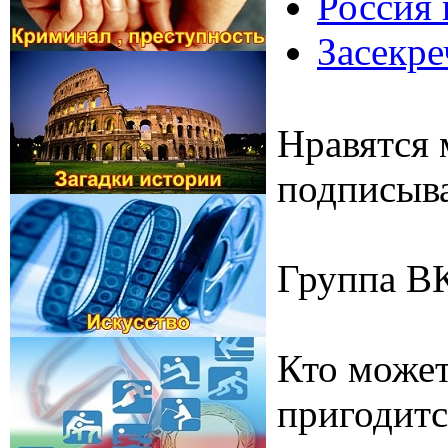
Россия 
Засекре
Нравятся 
подписыва
Группа В
Кто может
пригодитс