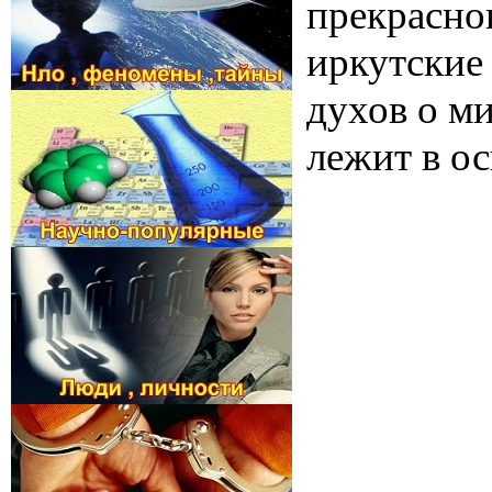
прекрасног
иркутские
духов о м
лежит в ос