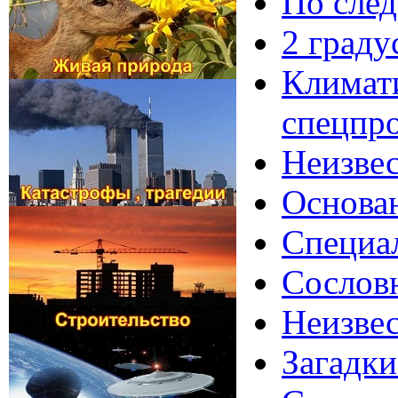
По след
2 граду
Климати
спецпр
Неизвес
Основан
Специал
Сослов
Неизве
Загадки