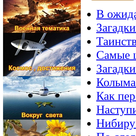
В ожида
Загадки
Таинств
Самые ш
Загадки
Колыма 
Как пер
Наступи
Нибиру 