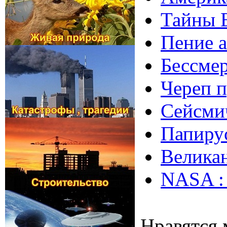
Тайны Е
Пение а
Бессмер
Череп п
Сейсмич
Папирус
Великан
NASA : 
Нравятся 