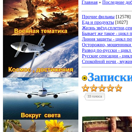
Главная
»
Последние до
Прочие фильмы
[12578]
Еда и продукты
[1027]
Жизнь звёзд,сплетни,се
Бывает же такое - цикл 
Линия защиты - цикл пе
Осторожно, мошенники 
Развод по-русски - цикл
Русские сенсации - цикл
Спокойной ночи , мужик
Записки
33 голоса