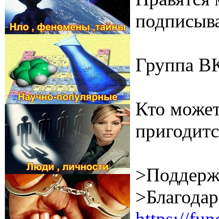
подписыва
Группа В
Кто может
пригодитс
>Поддерж
>Благодар
https://f