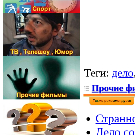
Теги
:
дело
Прочие ф
Странно
Дело со