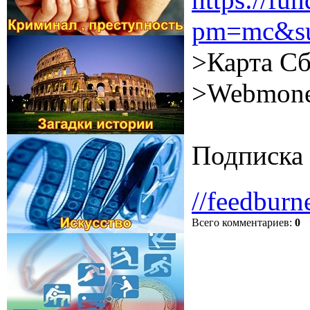
pm=mc&su
>Карта Сб
>Webmone
Подписка 
//feedburn
Всего комментариев
:
0