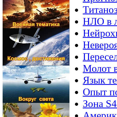
Титаноз
НЛО в л
Нейрохи
Невероя
Пересел
Молот в
Язык те
Опыт по
Зона S4
Америка