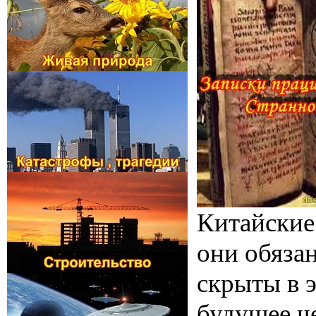
Китайские
они обяза
скрыты в э
будущее ч