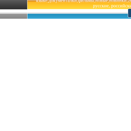
языке,документалки,фильмы,новые,новинки,201
русские, российски