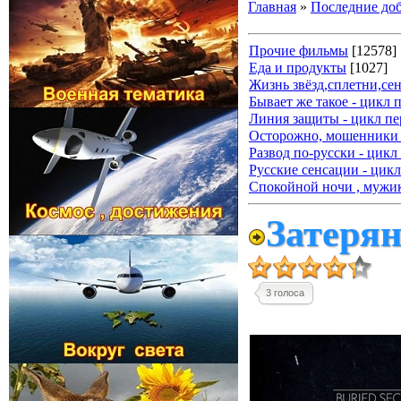
Главная
»
Последние до
Прочие фильмы
[12578]
Еда и продукты
[1027]
Жизнь звёзд,сплетни,се
Бывает же такое - цикл 
Линия защиты - цикл пе
Осторожно, мошенники 
Развод по-русски - цикл
Русские сенсации - цикл
Спокойной ночи , мужик
Затеря
3 голоса