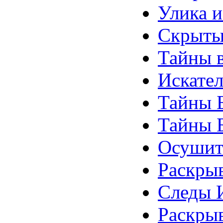
Улика и
Скрытые
Тайны в
Искател
Тайны Б
Тайны Б
Осушит
Раскрыв
Следы И
Раскрыв