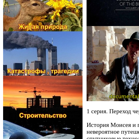
1 серия. Переход ч
История Моисея и п
невероятное путеше
спутниковые технол