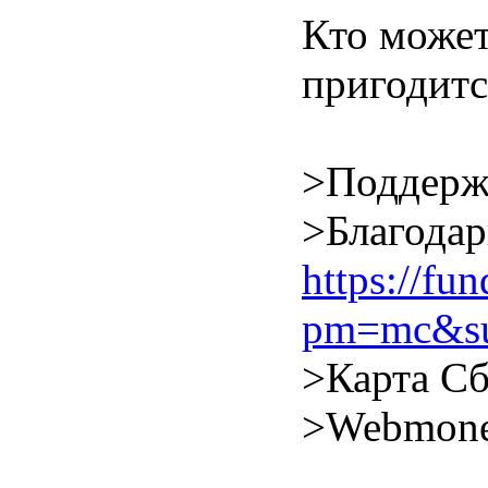
Кто может
пригодитс
>Поддерж
>Благодар
https://f
pm=mc&su
>Карта Сб
>Webmone