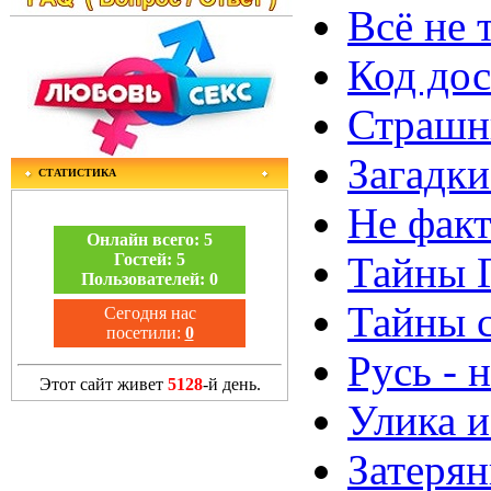
Всё не 
Код дос
Страшны
Загадки
СТАТИСТИКА
Не факт
Онлайн всего:
5
Тайны Г
Гостей:
5
Пользователей:
0
Тайны 
Сегодня нас
посетили:
0
Русь - 
Этот сайт живет
5128
-й день.
Улика и
Затеря