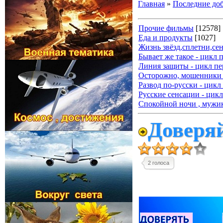
Главная
»
Последние до
Прочие фильмы
[12578]
Еда и продукты
[1027]
Жизнь звёзд,сплетни,се
Бывает же такое - цикл 
Линия защиты - цикл пе
Осторожно, мошенники 
Развод по-русски - цикл
Русские сенсации - цикл
Спокойной ночи , мужик
Доверяй
2 голоса