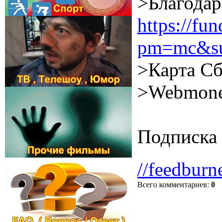
>Благодар
https://f
pm=mc&su
>Карта Сб
>Webmone
Подписка 
//feedburn
Всего комментариев
:
0