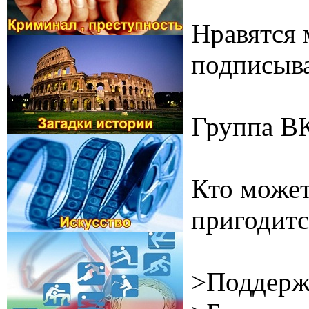
Нравятся 
подписыва
Группа В
Кто может
пригодитс
>Поддерж