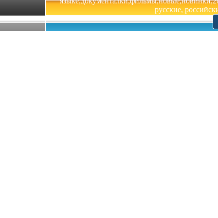
языке,документалки,фильмы,новые,новинки,201
русские, российски