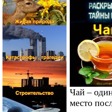
Чай – оди
место пос