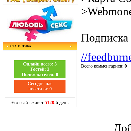
>Webmone
Подписка 
СТАТИСТИКА
//feedburn
Онлайн всего:
3
Всего комментариев
:
0
Гостей:
3
Пользователей:
0
Сегодня нас
посетили:
0
Этот сайт живет
5128
-й день.
Доб