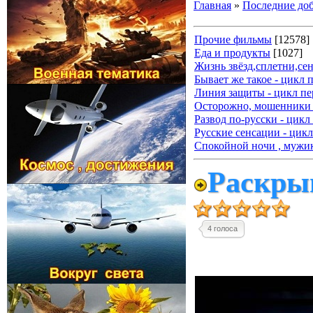
Главная
»
Последние до
Прочие фильмы
[12578]
Еда и продукты
[1027]
Жизнь звёзд,сплетни,се
Бывает же такое - цикл 
Линия защиты - цикл пе
Осторожно, мошенники 
Развод по-русски - цикл
Русские сенсации - цикл
Спокойной ночи , мужик
Раскрыв
4 голоса