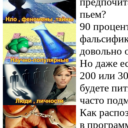
предпочита
пьем?
90 процент
фальсифик
довольно 
Но даже ес
200 или 3
будете пи
часто под
Как распо
в програм