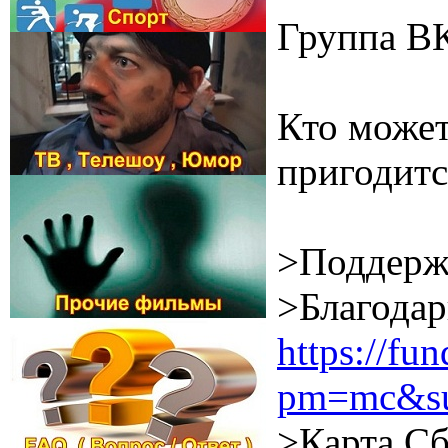
Группа В
Кто может
пригодитс
>Поддерж
>Благодар
https://f
pm=mc&su
>Карта Сб