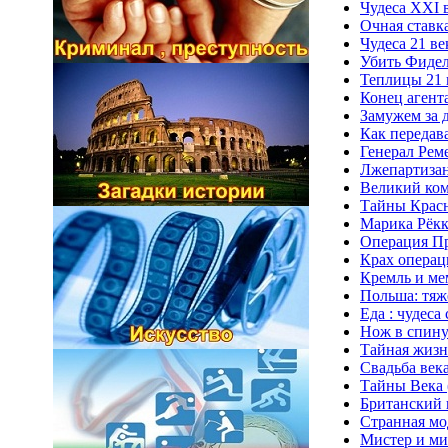
Чудеса XXI в
Очная ставк
Чудеса 21 ве
Убить Фидел
Теплицы 21 
Конец агент
Замужем за д
Как передав
Генерал Реме
Лжепартизан
Великий ком
Тайны Красн
Марика Рёкк
Операция Пр
Крах операц
Кремль и ме
Польша: тяжё
Еда : чудес
Нож в спину
Тайная жизн
Свадьба века
Тайны Века 
Британский 
Странная мо
Мистер и ми