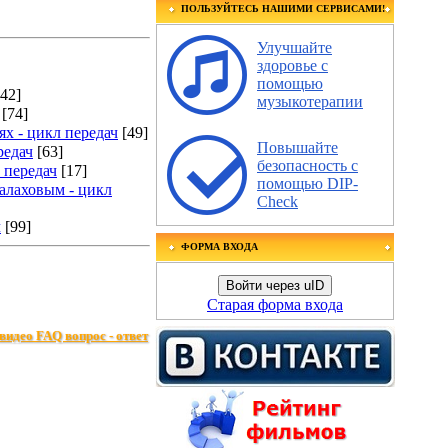
ПОЛЬЗУЙТЕСЬ НАШИМИ СЕРВИСАМИ!
Улучшайте
здоровье с
помощью
[42]
музыкотерапии
[74]
х - цикл передач
[49]
Повышайте
редач
[63]
безопасность с
 передач
[17]
помощью DIP-
алаховым - цикл
Check
ч
[99]
ФОРМА ВХОДА
Войти через uID
Старая форма входа
видео FAQ вопрос - ответ