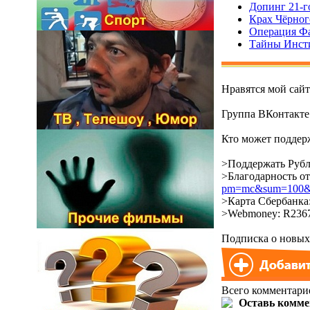
Допинг 21-г
Крах Чёрного
Операция Фа
Тайны Инсти
Нравятся мой сай
Группа ВКонтакт
Кто может поддерж
>Поддержать Рубл
>Благодарность о
pm=mc&sum=100&co
>Карта Сбербанка:
>Webmoney: R2367
Подписка о новых 
Всего комментари