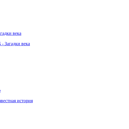
агадки века
 - Загадки века
о
звестная история