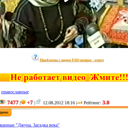
Проблемы с видео FAQ вопрос - ответ
,
православные
7477
+7
3.0
|
|
12.08.2012 18:16 |
Рейтинг
:
ованные "Джуна. Загадка века"