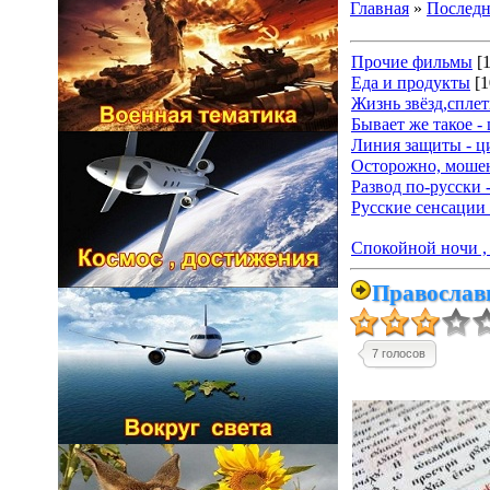
Главная
»
Последн
Прочие фильмы
[
Еда и продукты
[1
Жизнь звёзд,спле
Бывает же такое -
Линия защиты - ц
Осторожно, мошен
Развод по-русски 
Русские сенсации 
Спокойной ночи , 
Православн
7 голосов