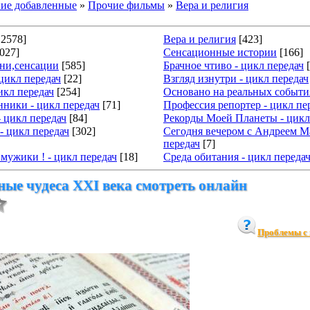
ие добавленные
»
Прочие фильмы
»
Вера и религия
12578]
Вера и религия
[423]
027]
Сенсационные истории
[166]
тни,сенсации
[585]
Брачное чтиво - цикл передач
 цикл передач
[22]
Взгляд изнутри - цикл передач
икл передач
[254]
Основано на реальных события
ники - цикл передач
[71]
Профессия репортер - цикл пе
- цикл передач
[84]
Рекорды Моей Планеты - цикл
- цикл передач
[302]
Сегодня вечером с Андреем М
передач
[7]
мужики ! - цикл передач
[18]
Среда обитания - цикл переда
ые чудеса XXI века смотреть онлайн
Проблемы с 