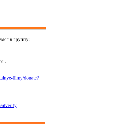
мся в группу:
я..
alnye-filmy/donate?
f
ailverify