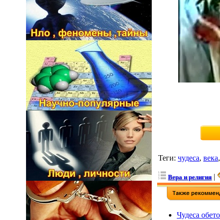
Теги
:
чудеса
,
века
|
Вера и религия
Чудеса обет