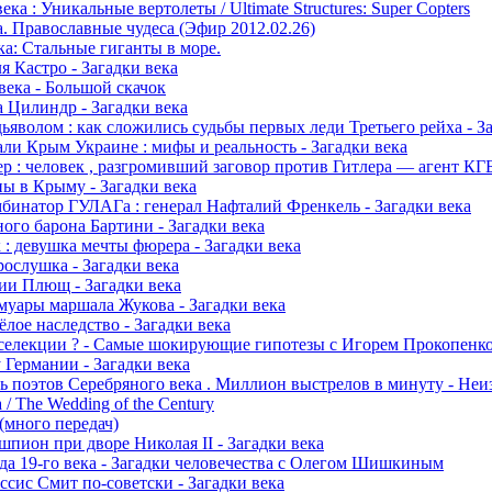
ека : Уникальные вертолеты / Ultimate Structures: Super Copters
а. Православные чудеса (Эфир 2012.02.26)
ка: Стальные гиганты в море.
я Кастро - Загадки века
века - Большой скачок
а Цилиндр - Загадки века
ьяволом : как сложились судьбы первых леди Третьего рейха - З
али Крым Украине : мифы и реальность - Загадки века
р : человек , разгромивший заговор против Гитлера — агент КГБ
ы в Крыму - Загадки века
бинатор ГУЛАГа : генерал Нафталий Френкель - Загадки века
ого барона Бартини - Загадки века
 : девушка мечты фюрера - Загадки века
ослушка - Загадки века
ии Плющ - Загадки века
муары маршала Жукова - Загадки века
лое наследство - Загадки века
а селекции ? - Самые шокирующие гипотезы с Игорем Прокопенк
 Германии - Загадки века
ь поэтов Серебряного века . Миллион выстрелов в минуту - Неи
 / The Wedding of the Century
(много передач)
шпион при дворе Николая II - Загадки века
да 19-го века - Загадки человечества с Олегом Шишкиным
ссис Смит по-советски - Загадки века