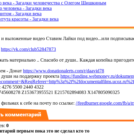
о века - Загадки человечества с Олегом Шишкиным
 человека - Загадки века
нтом - Загадки века
тута красоты - Загадки века
т и выложенные видео Ставим Лайки под видео...или подписывае
е
https://vk.com/club52847873
ать материально .. Спасибо от души.. Каждая копейка пригодитс
ем - Донат
https://www.donationalerts.com/r/daavid78
т души на поддержку проекта
https://funding.webmoney.ru/dokument
mment=&ReqReferer=http%3a%2f%2fdocumentalfilms.ucoz.ru%2
 4276 5500 2440 4322
45608278 Z153673955521 E215702894083 X147805090325
фильмах к себе на почту по ссылке:
//feedburner.google.com/fb/a/m
ев
:
0