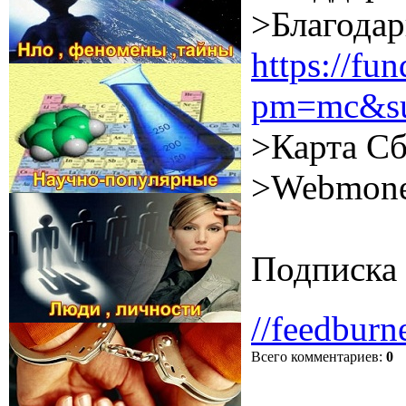
>Благодар
https://f
pm=mc&su
>Карта Сб
>Webmone
Подписка 
//feedburn
Всего комментариев
:
0