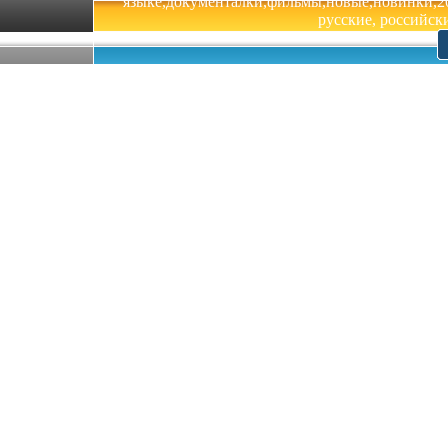
языке,документалки,фильмы,новые,новинки,201
русские, российски