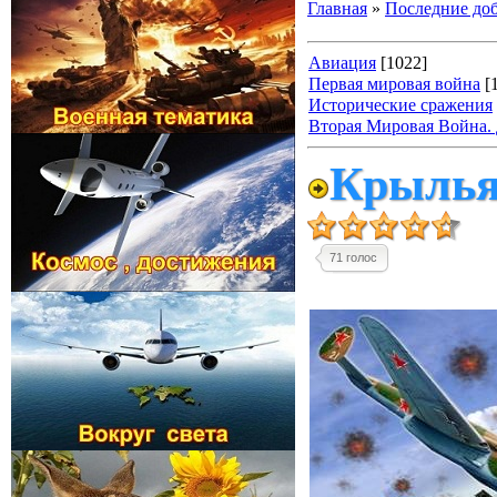
Главная
»
Последние до
Авиация
[1022]
Первая мировая война
[
Исторические сражения
Вторая Мировая Война. Д
Крылья 
71 голос