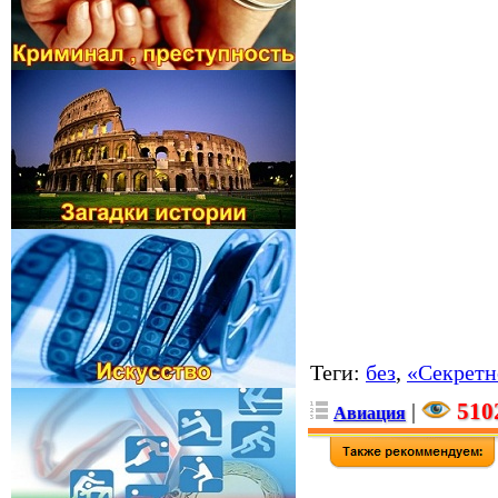
Теги
:
без
,
«Секретн
510
|
Авиация