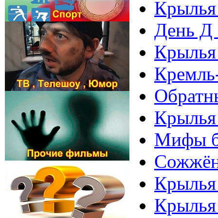
Крылья 
День Д 
Крылья 
Кремль-
Обратны
Крылья 
Мифы б
Сожжён
Крылья 
Крылья