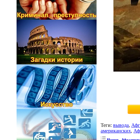
Теги
:
вывода
,
Афг
американских
,
Аф
Чечня , Афганист