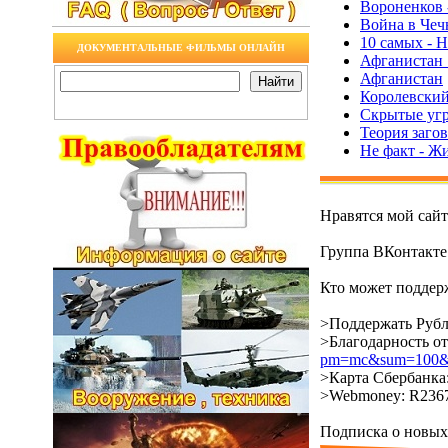
Вороненков 
Война в Чеч
10 самых - Н
ДОКУМЕНТАЛЬНЫЕ ФИЛЬМЫ ОНЛАЙН
Афганистан 
Афганистан
Королевский
Скрытые угр
Теория заго
Не факт - Ж
Нравятся мой сай
Группа ВКонтакт
Кто может поддерж
>Поддержать Рубл
>Благодарность о
pm=mc&sum=100&co
>Карта Сбербанка:
>Webmoney: R2367
Подписка о новых 