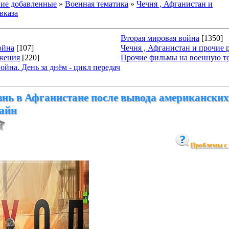
ие добавленные
»
Военная тематика
»
Чечня , Афганистан и
вказа
Вторая мировая война
[1350]
ойна
[107]
Чечня , Афганистан и прочие 
жения
[220]
Прочие фильмы на военную т
йна. День за днём - цикл передач
знь в Афганистане после вывода американских
лайн
Проблемы с 