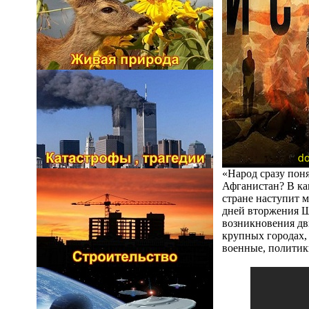
«Народ сразу пон
Афганистан? В как
стране наступит 
дней вторжения Ш
возникновения дв
крупных городах,
военные, политик