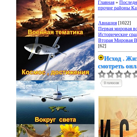
Главная
»
Последн
прочие районы Ка
Авиация
[1022]
Первая мировая в
Исторические сра
Вторая Мировая Во
[62]
Исход . Жи
смотреть он
0 голосов