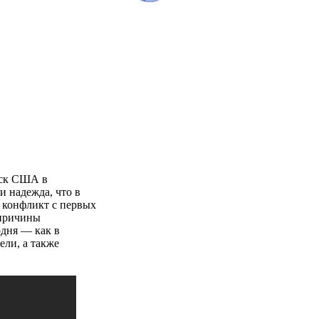
йск США в
и надежда, что в
 конфликт с первых
 причины
одня — как в
ли, а также