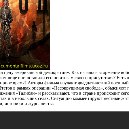
ял цену американской демократии». Как началось вторжение во
ом виде они оставили его по итогам своего присутствия? Есть л
мирное время? Авторы фильма изучают двадцатилетний военный
татов в рамках операции «Несокрушимая свобода», объясняют
ижения «Талибан» и рассказывают, что в стране происходит сег
 так и в небольших сёлах. Ситуацию комментируют местные жите
и, историки и журналисты.