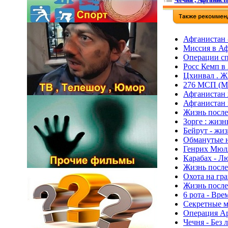
Афганистан 
Миссия в Аф
Операции сп
Росс Кемп в
Цхинвал . Ж
276 МСП (Мо
Афганистан
Афганистан
Жизнь после
Зорге : жиз
Бейрут - жиз
Обманутые н
Генрих Мюлл
Карабах - Л
Жизнь после
Охота на гр
Жизнь после
6 рота - Вре
Секретные м
Операция А
Чечня - Без