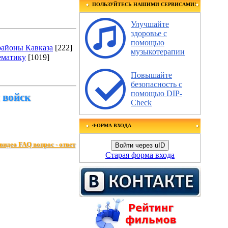
ПОЛЬЗУЙТЕСЬ НАШИМИ СЕРВИСАМИ!
Улучшайте
здоровье с
помощью
районы Кавказа
[222]
музыкотерапии
ематику
[1019]
Повышайте
безопасность с
помощью DIP-
 войск
Check
ФОРМА ВХОДА
видео FAQ вопрос - ответ
Войти через uID
Старая форма входа