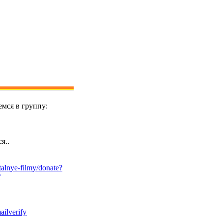
мся в группу:
я..
alnye-filmy/donate?
f
ailverify