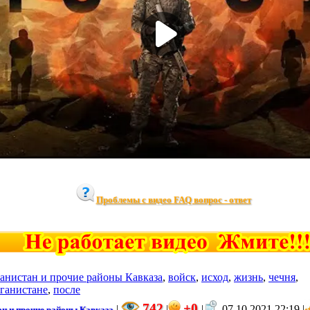
Проблемы с видео FAQ вопрос - ответ
анистан и прочие районы Кавказа
,
войск
,
исход
,
жизнь
,
чечня
,
ганистане
,
после
742
+0
|
|
|
07.10.2021 22:19 |
ан и прочие районы Кавказа