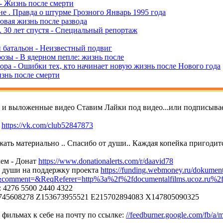
- Жизнь после смерти
не . Правда о штурме Грозного Январь 1995 года
овая жизнь после развода
. 30 лет спустя - Специальный репортаж
 батальон - Неизвестный подвиг
озы - В ядерном пепле: жизнь после
вора - Ошибки тех, кто начинает новую жизнь после Нового года
изнь после смерти
т и выложенные видео Ставим Лайки под видео...или подписывае
е
https://vk.com/club52847873
ать материально .. Спасибо от души.. Каждая копейка пригодитс
ем - Донат
https://www.donationalerts.com/r/daavid78
т души на поддержку проекта
https://funding.webmoney.ru/dokument
mment=&ReqReferer=http%3a%2f%2fdocumentalfilms.ucoz.ru%2
 4276 5500 2440 4322
45608278 Z153673955521 E215702894083 X147805090325
фильмах к себе на почту по ссылке:
//feedburner.google.com/fb/a/m