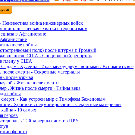
- Неизвестная война инженерных войск
ганистане - первая схватка с терроризмом
ецназа в Афганистане
 Афганистане
изнь после войны
тострелковый полк) после штурма г. Грозный
 жизнь после США - Специальный репортаж
 в плену у США
 Саддама Хусейна - Ирак между двумя войнами . Вспомнить все
нь после смерти - Секретные материалы
нь после взрыва
аукой - Жизнь после смерти
ер . Жизнь после смерти - Тайны века
юди войны
 смерти - Как устроен мир с Тимофеем Баженовым
анице . Хроники спецминирования - Секретные материалы
 хайпа - 10 самых
мя героев
атериалы - Тайна черных аистов ЦРУ
ргун
 линии фронта