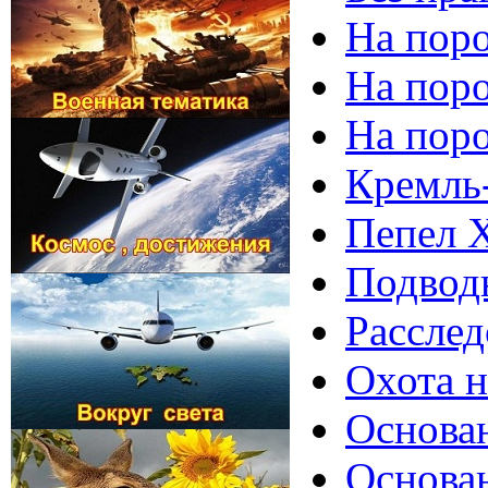
На поро
На пор
На поро
Кремль-
Пепел Х
Подводн
Расслед
Охота н
Основан
Основан