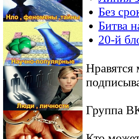
Без сро
Битва н
20-й бл
Нравятся 
подписыва
Группа В
Кто может