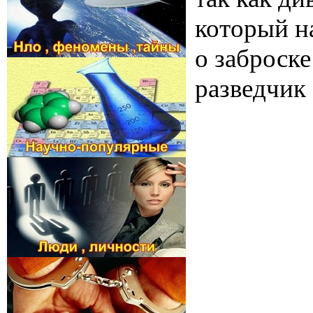
который н
о заброск
разведчик