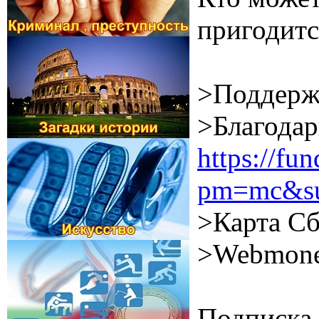
пригодитс
>Поддерж
>Благодар
https://f
pm=mc&su
>Карта Сб
>Webmone
Подписка 