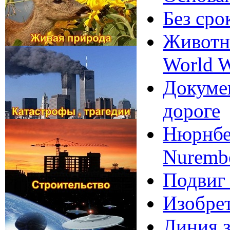
Без сро
Животны
World W
Докумен
дороге
Нюрнбер
Nurembe
Подвиг
Изобрет
Линия з