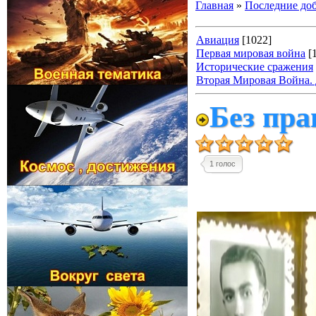
Главная
»
Последние до
Авиация
[1022]
Первая мировая война
[
Исторические сражения
Вторая Мировая Война. Д
Без пра
1 голос