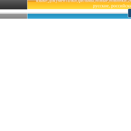
языке,документалки,фильмы,новые,новинки,201
русские, российски