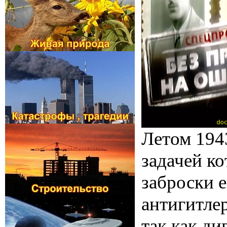
Летом 194
задачей ко
заброски 
антигитле
так как ди