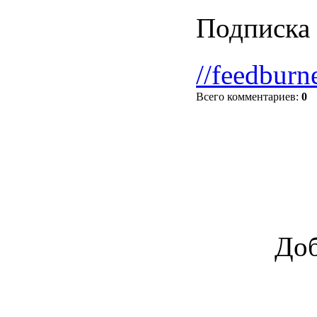
Подписка 
//feedburn
Всего комментариев
:
0
Доб