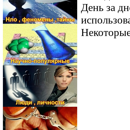
День за д
использова
Некоторые