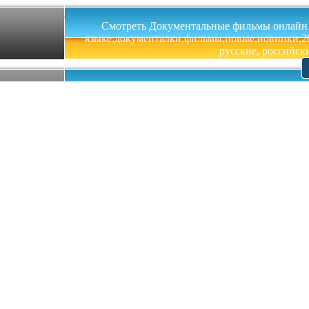
Смотреть Документальные фильмы онлайн на 
языке,документалки,фильмы,новые,новинки,201
русские, российски