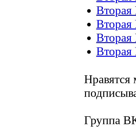
Вторая 
Вторая 
Вторая 
Вторая 
Нравятся 
подписыва
Группа В