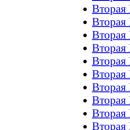
Вторая 
Вторая 
Вторая 
Вторая 
Вторая 
Вторая 
Вторая 
Вторая 
Вторая 
Вторая 