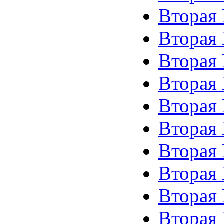
Вторая 
Вторая 
Вторая 
Вторая 
Вторая 
Вторая 
Вторая 
Вторая 
Вторая 
Вторая 