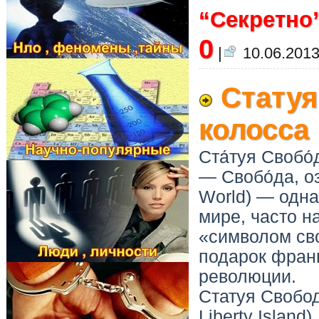
“Секретно”
0
|
10.06.2013
Статуя
колосса
Ста́туя Свобо́
— Свобо́да, оз
World) — одна
мире, часто 
«символом св
подарок фран
революции.
Статуя Свобод
Liberty Island