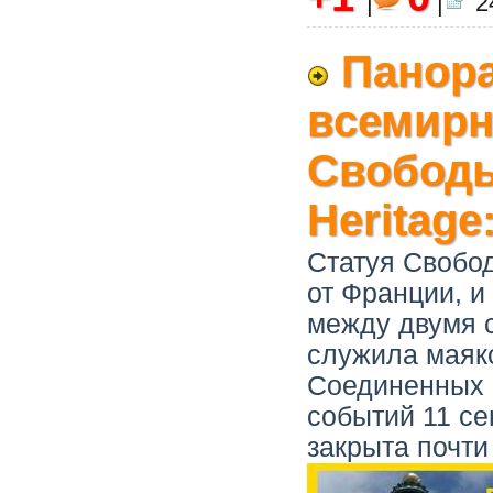
|
|
24
Панора
всемирн
Свободы
Heritage:
Статуя Свобо
от Франции, и
между двумя с
служила маяк
Соединенных 
событий 11 се
закрыта почти 