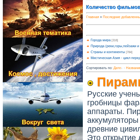
Количество фильмов
Главная
»
Последние добавленн
Города мира
[316]
Природа (реки,горы,пейзажи и т
Страны и континенты
[784]
Мистическая Азия - цикл пере
Сортировать по
:
Дате
·
Названи
Пирами
Русские учены
гробницы фара
аппараты. Пи
аккумуляторы 
древние цивил
Это открытие 