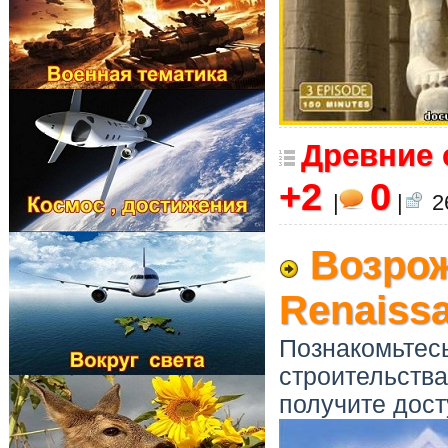
Древние 
+2
0
|
|
26
Возрож
Renaiss
Познакомьтесь
строительства
получите дост