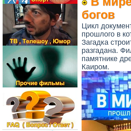
В мире
богов
Цикл докумен
прошлого в ко
Загадка строи
разгадана. Фи
памятнике дре
Каиром.