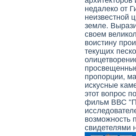
архитекторов 
недалеко от Г
неизвестной ц
земле. Выраз
своем велико
воистину прои
текущих песко
олицетворение
просвещенные
пропорции, м
искусные кам
этот вопрос п
фильм ВВС "П
исследовател
возможность п
свидетелями 