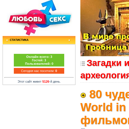
СТАТИСТИКА
Онлайн всего:
3
Загадки и
Гостей:
3
Пользователей:
0
Сегодня нас посетили:
0
археологи
Этот сайт живет
5126
-й день.
80 чуде
World in
фильмо