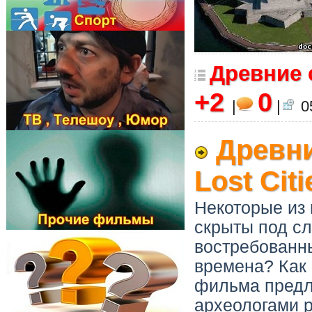
Древние 
+2
0
|
|
05
Древни
Lost Citi
Некоторые из
скрыты под сл
востребованны
времена? Как
фильма предл
археологами р