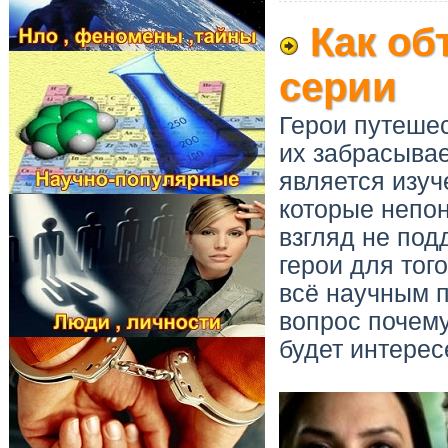
Как об
серии
Герои путешес
их забрасывае
является изуч
которые непон
взгляд не под
герои для тог
всё научным 
вопрос почему
будет интере