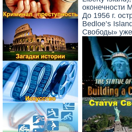
оконечности М
До 1956 г. ос
Bedloe’s Islan
Свободы» уже 