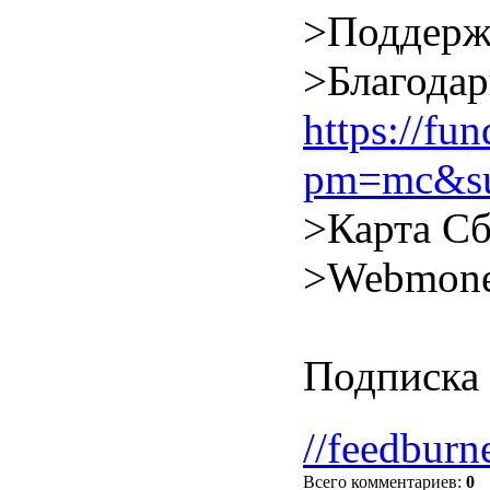
>Поддерж
>Благодар
https://f
pm=mc&su
>Карта Сб
>Webmone
Подписка 
//feedburn
Всего комментариев
:
0