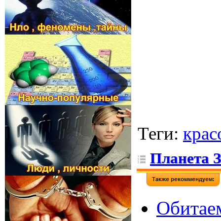
Теги
:
крас
Планета 
Обитаем