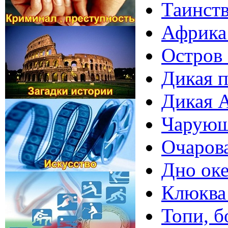
Таинств
Африка 
Остров
Дикая п
Дикая А
Чарующ
Очарова
Дно оке
Клюква 
Топи, б