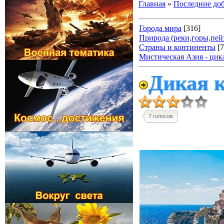
Главная
»
Последние до
Города мира
[316]
Природа (реки,горы,пейз
Страны и континенты
[
Мистическая Азия - цик
Дикая к
7 голосов