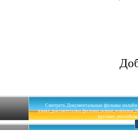
Доб
Смотреть Документальные фильмы онлайн на 
языке,документалки,фильмы,новые,новинки,201
русские, российски