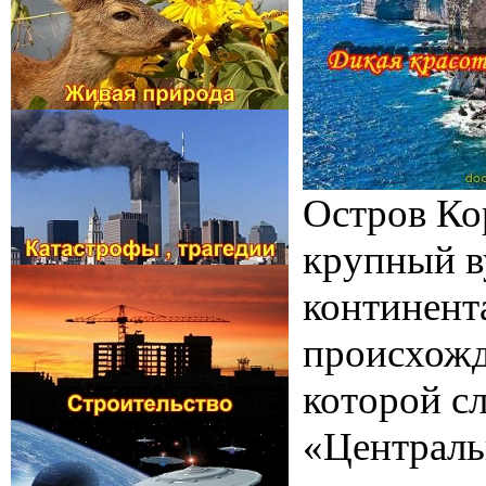
Остров Кор
крупный в
континент
происхожд
которой сл
«Централь