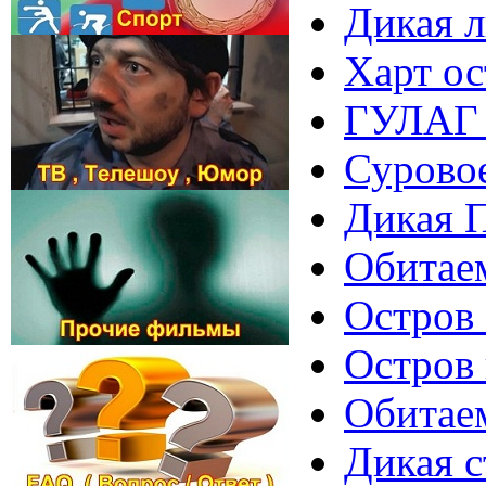
Дикая л
Харт ос
ГУЛАГ 
Сурово
Дикая 
Обитаем
Остров 
Остров 
Обитае
Дикая 