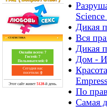
Разруша
Science 
Дикая 
Вся пра
СТАТИСТИКА
Дикая п
Онлайн всего:
7
Дом - 
Гостей:
7
Пользователей:
0
Красота
Сегодня нас
посетили:
0
Empres
Этот сайт живет
5128
-й день.
По прав
Самая 