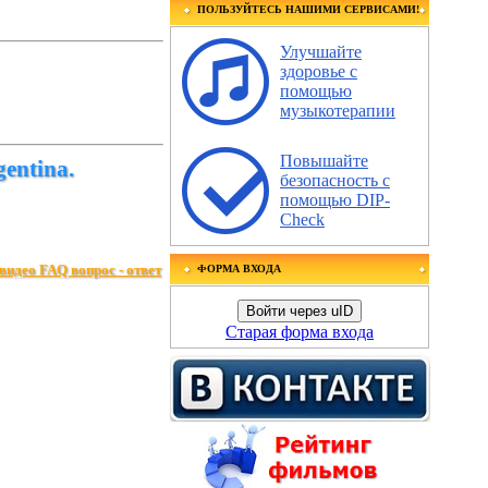
ПОЛЬЗУЙТЕСЬ НАШИМИ СЕРВИСАМИ!
Улучшайте
здоровье с
помощью
музыкотерапии
Повышайте
entina.
безопасность с
помощью DIP-
Check
видео FAQ вопрос - ответ
ФОРМА ВХОДА
Войти через uID
Старая форма входа