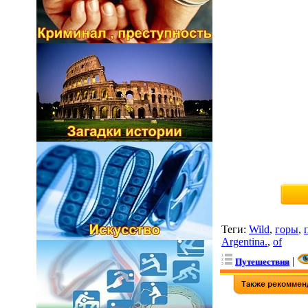
Теги
:
Wild
,
горы
,
Argentina.
,
of
|
Путешествия