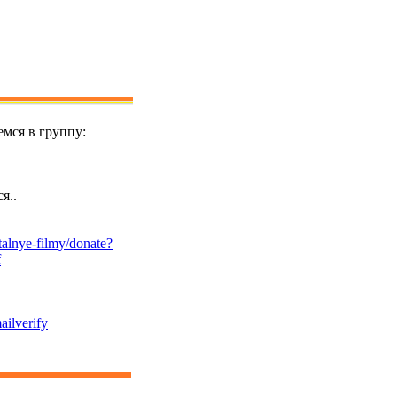
мся в группу:
я..
alnye-filmy/donate?
f
ailverify