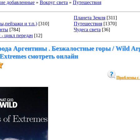
ие добавленные
»
Вокруг света
»
Путешествия
Планета Земля
[311]
ы,пейзажи и т.п.)
[310]
Путешествия
[1370]
енты
[784]
Чудеса света
[36]
 - цикл передач
[12]
ода Аргентины . Безжалостные горы / Wild Arg
 Extremes смотреть онлайн
Проблемы с 