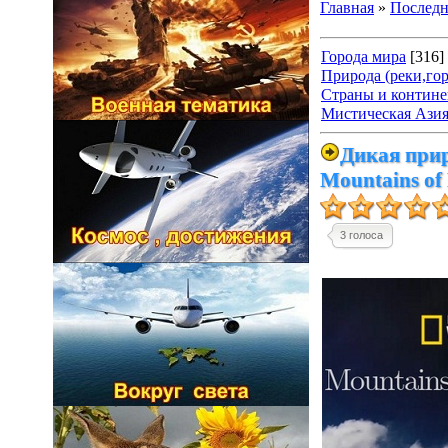
Главная
»
Последн
Города мира
[316]
Природа (реки,гор
Страны и контин
Мистическая Азия
Дикая прир
Mountains of
3 голоса