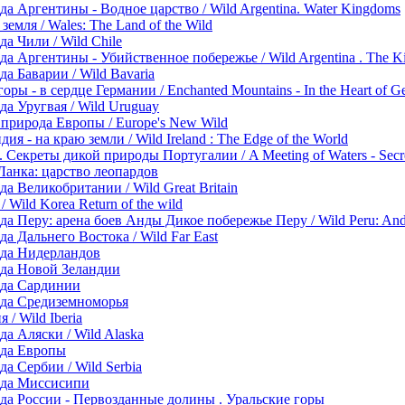
а Аргентины - Водное царство / Wild Argentina. Water Kingdoms
земля / Wales: The Land of the Wild
а Чили / Wild Chile
а Аргентины - Убийственное побережье / Wild Argentina . The Kil
а Баварии / Wild Bavaria
ры - в сердце Германии / Enchanted Mountains - In the Heart of 
а Уругвая / Wild Uruguay
 природа Европы / Europe's New Wild
ия - на краю земли / Wild Ireland : The Edge of the World
 Секреты дикой природы Португалии / A Meeting of Waters - Secret
анка: царство леопардов
а Великобритании / Wild Great Britain
 Wild Korea Return of the wild
а Перу: арена боев Анды Дикое побережье Перу / Wild Peru: Ande
а Дальнего Востока / Wild Far East
да Нидерландов
да Новой Зеландии
ода Сардинии
да Средиземноморья
 / Wild Iberia
а Аляски / Wild Alaska
ода Европы
а Сербии / Wild Serbia
ода Миссисипи
да России - Первозданные долины . Уральские горы