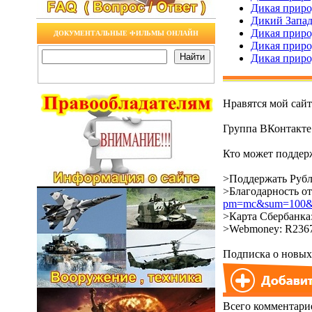
Дикая приро
Дикий Запад.
Дикая приро
ДОКУМЕНТАЛЬНЫЕ ФИЛЬМЫ ОНЛАЙН
Дикая приро
Дикая приро
Нравятся мой сай
Группа ВКонтакт
Кто может поддерж
>Поддержать Рубл
>Благодарность о
pm=mc&sum=100&co
>Карта Сбербанка:
>Webmoney: R2367
Подписка о новых 
Всего комментари