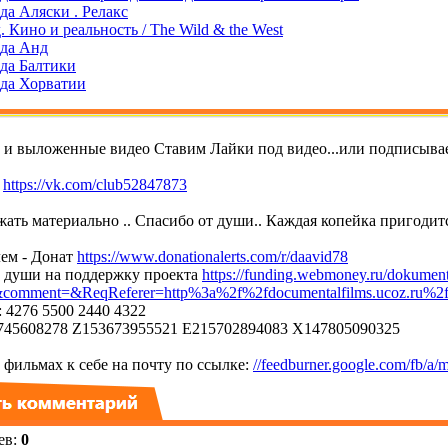
да Аляски . Релакс
 Кино и реальность / The Wild & the West
да Анд
да Балтики
да Хорватии
т и выложенные видео Ставим Лайки под видео...или подписывае
е
https://vk.com/club52847873
ать материально .. Спасибо от души.. Каждая копейка пригодитс
ем - Донат
https://www.donationalerts.com/r/daavid78
т души на поддержку проекта
https://funding.webmoney.ru/dokument
mment=&ReqReferer=http%3a%2f%2fdocumentalfilms.ucoz.ru%2
 4276 5500 2440 4322
45608278 Z153673955521 E215702894083 X147805090325
фильмах к себе на почту по ссылке:
//feedburner.google.com/fb/a/m
ев
:
0