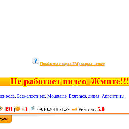
Проблемы с видео FAQ вопрос - ответ
природа
,
Безжалостные
,
Mountains
,
Extremes
,
дикая
,
Аргентины
,
891
+3
5.0
|
|
09.10.2018 21:29 |
Рейтинг
: