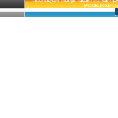
языке,документалки,фильмы,новые,новинки,201
русские, российски