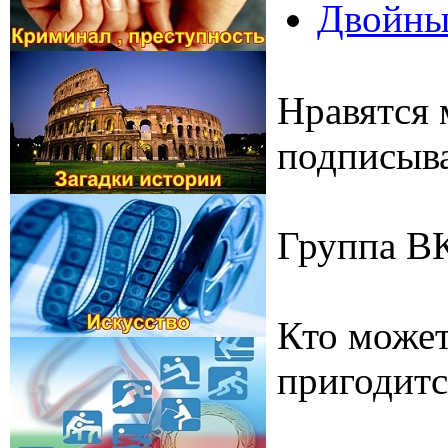
Двойны
Нравятся 
подписыва
Группа В
Кто может
пригодитс