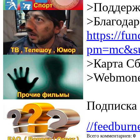
>Поддерж
>Благодар
https://f
pm=mc&su
>Карта Сб
>Webmone
Подписка 
//feedburn
Всего комментариев
:
0