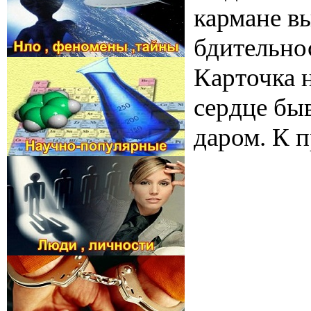
кармане вы
бдительно
Карточка н
сердце бы
даром. К п