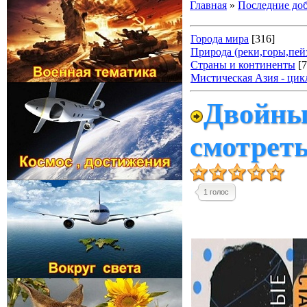
Главная
»
Последние до
Города мира
[316]
Природа (реки,горы,пейз
Страны и континенты
[
Мистическая Азия - цик
Двойные
смотрет
1 голос