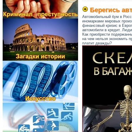
Берегись ав
Автомобильный бум в Росси
иномарками мировых произ
финансовый кризис в Европ
автомобили в кредит. Люд
Как приобрести подержанны
на чем нельзя экономить п
платит дважды?