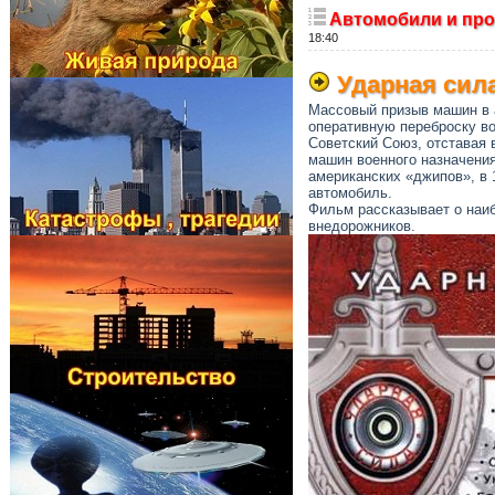
Автомобили и про
18:40
Ударная сил
Массовый призыв машин в 
оперативную переброску во
Советский Союз, отставая 
машин военного назначения
американских «джипов», в 
автомобиль.
Фильм рассказывает о наиб
внедорожников.