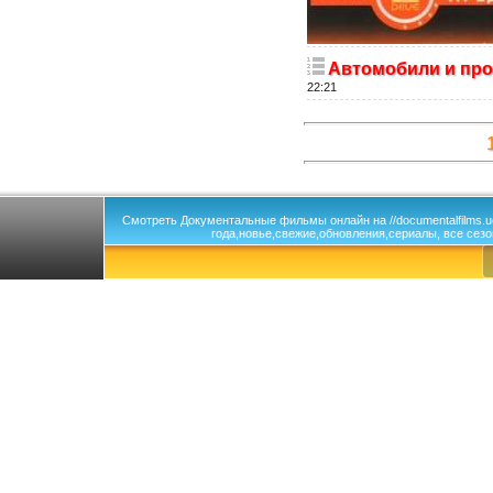
Автомобили и про
22:21
Смотреть Документальные фильмы онлайн на //documentalfilms.
года,новье,свежие,обновления,сериалы, все сезо