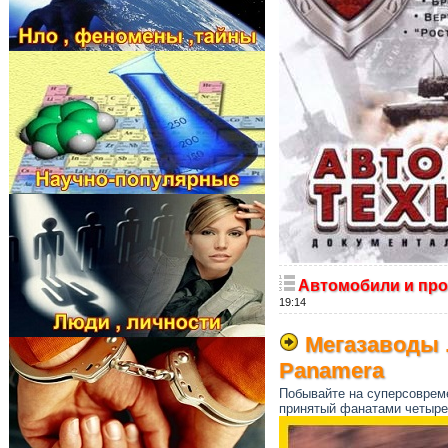
Автомобили и про
19:14
Мегазаводы .
Panamera
Побывайте на суперсовреме
принятый фанатами четыре