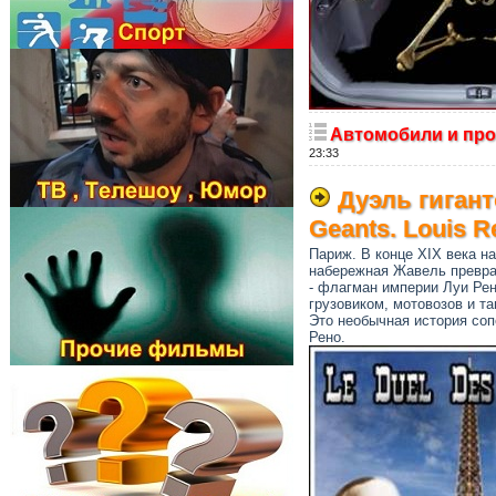
Автомобили и про
23:33
Дуэль гигант
Geants. Louis Re
Париж. В конце XIX века н
набережная Жавель преврат
- флагман империи Луи Рен
грузовиком, мотовозов и та
Это необычная история со
Рено.