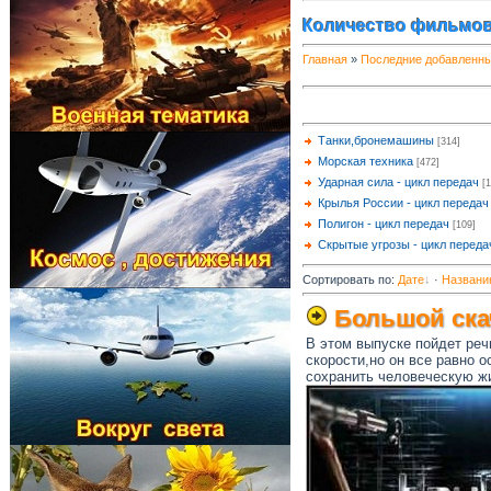
Количество фильмов
Главная
»
Последние добавленн
Танки,бронемашины
[314]
Морская техника
[472]
Ударная сила - цикл передач
[
Крылья России - цикл передач
Полигон - цикл передач
[109]
Скрытые угрозы - цикл переда
Сортировать по
:
Дате
·
Названи
Большой ска
В этом выпуске пойдет реч
скорости,но он все равно о
сохранить человеческую ж