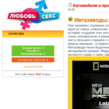
Автомобили и про
14:18
Мегазаводы: 
Они занимают огромную пл
одни из самых уникальных 
историю создания того или
СТАТИСТИКА
очень познавателен и реко
часть большого сериала о 
боевых машинах, супермост
Мегазаводы были выделены
Онлайн всего:
4
автомобилестроения: Ферра
Гостей:
4
Пользователей:
0
являются серии о таких зав
Сегодня нас посетили:
1
novemb0511298
Этот сайт живет
5127
-й день.