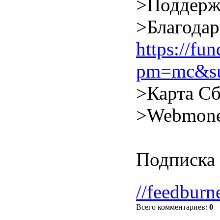
>Поддерж
>Благодар
https://f
pm=mc&su
>Карта Сб
>Webmone
Подписка 
//feedburn
Всего комментариев
:
0