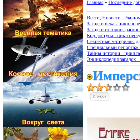
Главная
»
Последние до
Вести, Новости...Эконо
Загадки века - цикл пер
Загадки истории, раскоп
Код доступа - цикл пере
Секретные материалы д
Специальный репортаж -
Тайны истории - цикл п
Энциклопедия загадок -
Имперск
2 голоса