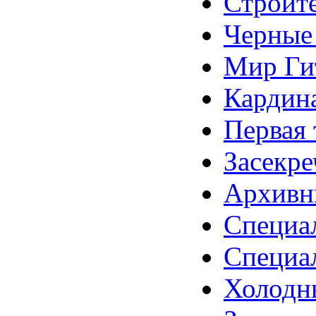
Строите
Черные 
Мир Гит
Кардин
Первая 
Засекре
Архивны
Специа
Специа
Холодны