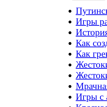
Путинск
Игры ра
История
Как соз
Как гре
Жесток
Жестоки
Мрачная
Игры с а