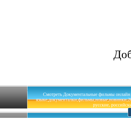
Доб
Смотреть Документальные фильмы онлайн на 
языке,документалки,фильмы,новые,новинки,201
русские, российски