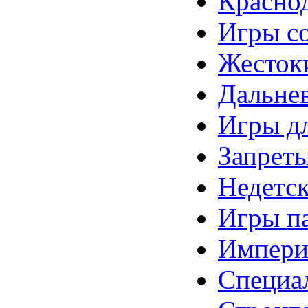
Краснод
Игры со
Жестоки
Дальнев
Игры дл
Запреты
Недетск
Игры п
Империя
Специа