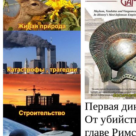
Первая ди
От убийст
главе Римс