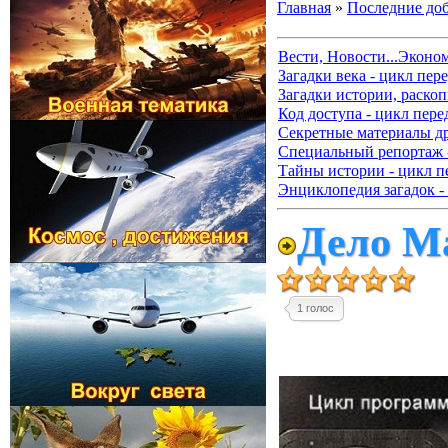
Главная
»
Последние до
Вести, Новости...Эконо
Загадки века - цикл пер
Загадки истории, раскоп
Код доступа - цикл пере
Секретные материалы д
Специальный репортаж -
Тайны истории - цикл п
Энциклопедия загадок -
Дело Ма
1 голос