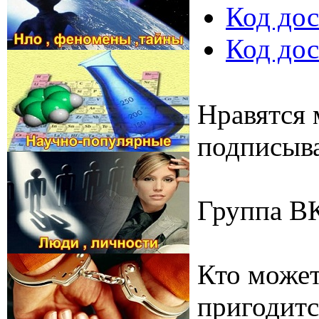
Код дос
Код дос
Нравятся 
подписыва
Группа В
Кто может
пригодитс