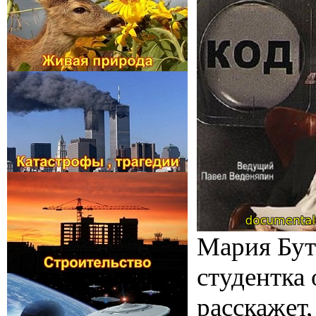
Мария Бут
студентка 
расскажет