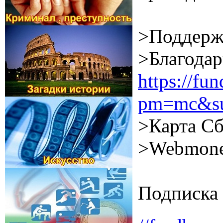
>Поддерж
>Благодар
https://f
pm=mc&su
>Карта Сб
>Webmone
Подписка 