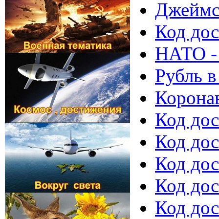
Джеймс 
Код дос
НАТО -
Рубль в
Коронав
Код дос
Код дос
Код до
Код дос
Код дос