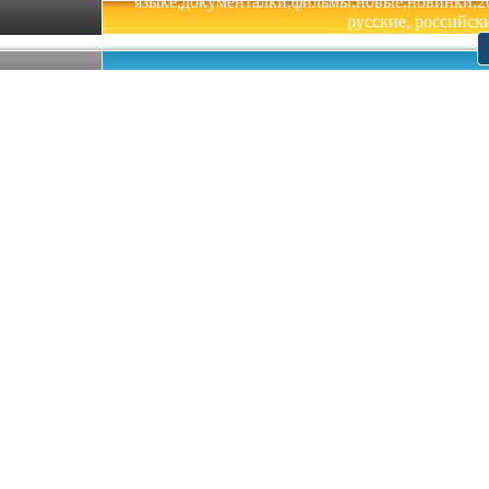
языке,документалки,фильмы,новые,новинки,201
русские, российски