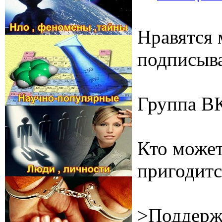
Нравятся 
подписыва
Группа В
Кто может
пригодитс
>Поддерж