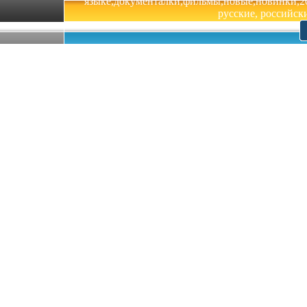
языке,документалки,фильмы,новые,новинки,201
русские, российски