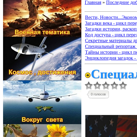
Главная
»
Последние до
Вести, Новости...Эконо
Загадки века - цикл пер
Загадки истории, раскоп
Код доступа - цикл пере
Секретные материалы д
Специальный репортаж -
Тайны истории - цикл п
Энциклопедия загадок -
Специал
0 голосов