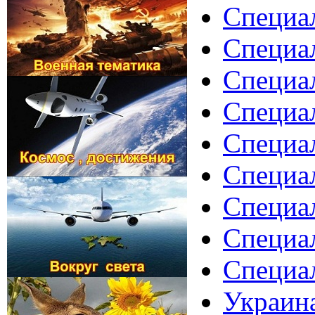
Специа
Специал
Специал
Специал
Специал
Специал
Специал
Специал
Специа
Украина