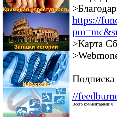
>Благодар
https://f
pm=mc&su
>Карта Сб
>Webmone
Подписка 
//feedburn
Всего комментариев
:
0