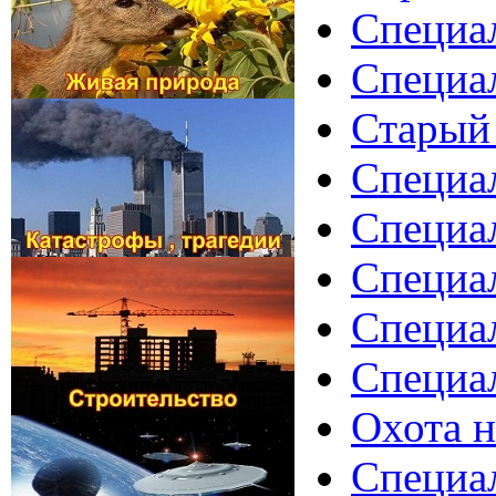
Специал
Специал
Старый 
Специа
Специал
Специал
Специал
Специал
Охота н
Специа