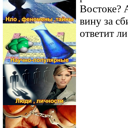
Востоке? 
вину за с
ответит л