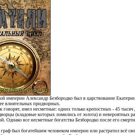
ой империи Александр Безбородко был в царствование Екатерины
лее влиятельных придворных.
ак говорят, имел несметные: одних только крепостных - 45 тысяч
ворцы (кладовые которых ломились от золота) и невероятных ра
. Однако все несметные богатства Безбородко после его смерти
 граф был богатейшим человеком империи или растратил всё сво