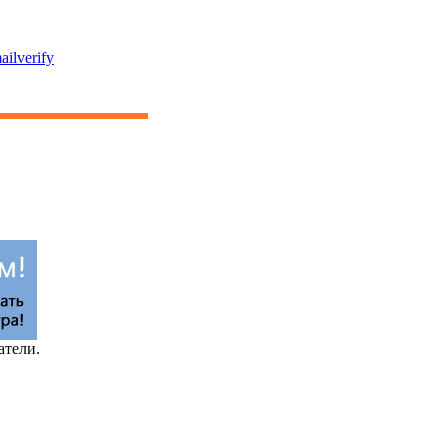
ailverify
атели.