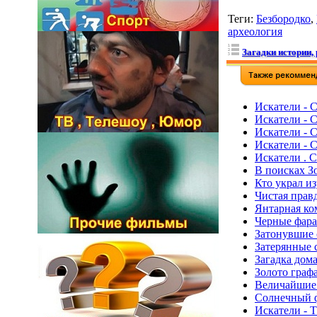
Теги
:
Безбородко
,
археология
Загадки истории, 
Искатели - 
Искатели - 
Искатели - 
Искатели - 
Искатели . 
В поисках З
Кто украл из
Чистая прав
Янтарная ко
Черные фарао
Затонувшие 
Затерянные с
Загадка дом
Золото граф
Величайшие с
Солнечный ф
Искатели - 