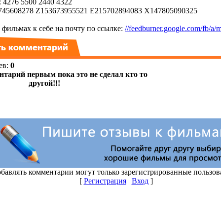
 4276 5500 2440 4322
45608278 Z153673955521 E215702894083 X147805090325
фильмах к себе на почту по ссылке:
//feedburner.google.com/fb/a/m
ев
:
0
бавлять комментарии могут только зарегистрированные пользов
[
Регистрация
|
Вход
]