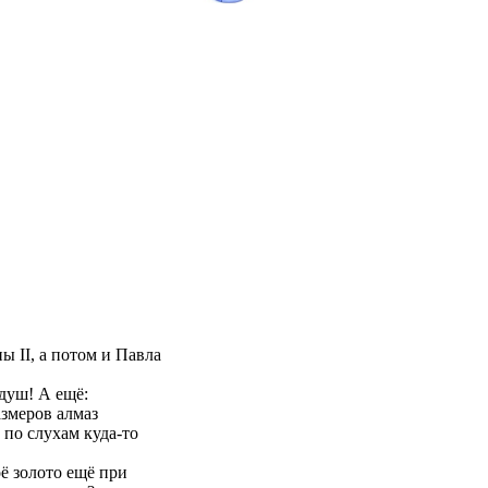
 II, а потом и Павла
 душ! А ещё:
змеров алмаз
 по слухам куда-то
ё золото ещё при