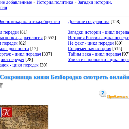
ие добавленные
»
История,политика
»
Загадки истории,
огия
.Экономика,политика,общество
Древние государства
[158]
кл передач
[81]
Загадки истории - цикл переда
раскопки , археология
[2552]
История России - цикл переда
л передач
[82]
Не факт - цикл передач
[80]
алы древности
[17]
Современная история
[515]
ртаж - цикл передач
[337]
Тайны века - цикл передач
[97
цикл передач
[28]
Улика из прошлого - цикл пер
док - цикл передач
[30]
 Сокровища князя Безбородко смотреть онлай
Проблемы с 