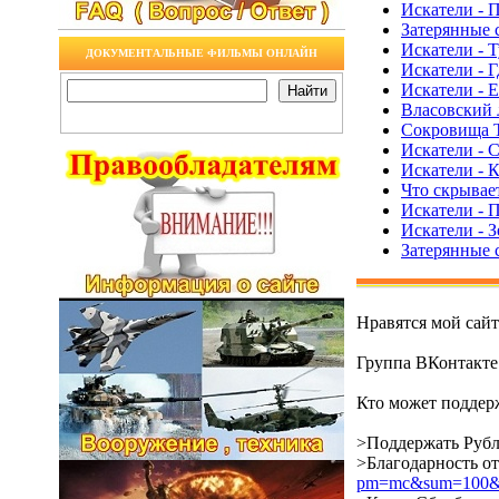
Искатели - 
Затерянные 
Искатели - 
ДОКУМЕНТАЛЬНЫЕ ФИЛЬМЫ ОНЛАЙН
Искатели - Г
Искатели - 
Власовский 
Сокровища 
Искатели - 
Искатели - 
Что скрывает
Искатели - 
Искатели - 
Затерянные 
Нравятся мой сай
Группа ВКонтакт
Кто может поддерж
>Поддержать Рубл
>Благодарность о
pm=mc&sum=100&co