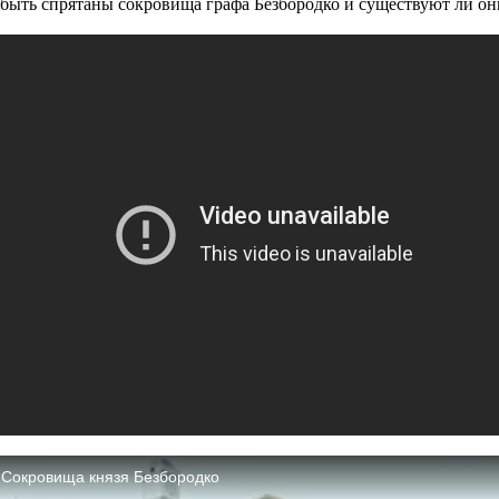
 быть спрятаны сокровища графа Безбородко и существуют ли он