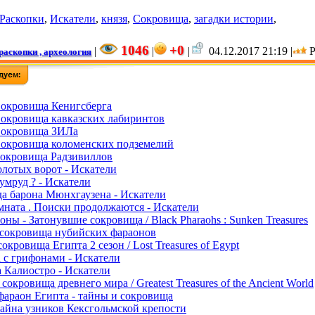
Раскопки
,
Искатели
,
князя
,
Сокровища
,
загадки истории
,
1046
+0
|
|
|
04.12.2017 21:19 |
раскопки , археология
Сокровища Кенигсберга
Сокровища кавказских лабиринтов
Сокровища ЗИЛа
Сокровища коломенских подземелий
Сокровища Радзивиллов
олотых ворот - Искатели
умруд ? - Искатели
да барона Мюнхгаузена - Искатели
мната . Поиски продолжаются - Искатели
ны - Затонувшие сокровища / Black Pharaohs : Sunken Treasures
сокровища нубийских фараонов
окровища Египта 2 сезон / Lost Treasures of Egypt
а с грифонами - Искатели
а Калиостро - Искатели
окровища древнего мира / Greatest Treasures of the Ancient World
араон Египта - тайны и сокровища
Тайна узников Кексгольмской крепости