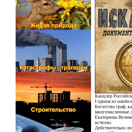
Канцлер Российск
I одним из наибо
Богатства граф, к
многочисленные д
Екатерины Великой
исчезли.
Действительно ли