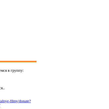
мся в группу:
я..
alnye-filmy/donate?
f