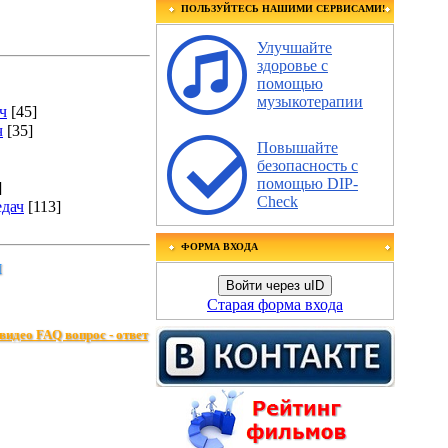
ПОЛЬЗУЙТЕСЬ НАШИМИ СЕРВИСАМИ!
Улучшайте
здоровье с
помощью
музыкотерапии
ч
[45]
ч
[35]
Повышайте
безопасность с
помощью DIP-
]
Check
едач
[113]
ФОРМА ВХОДА
н
Войти через uID
Старая форма входа
видео FAQ вопрос - ответ