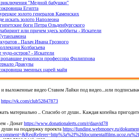
Приключения "Медной бабушки"
сокровища Египта
Турецкое золото генералов Каменских
де искать золото Наполеона
Египетские боги Петра Ольденбургского
лабиринт или причем здесь хоббиты - Искатели
Тутанхамона
Скуратов . Палач Ивана Грозного
Коллекция Колбасьева
 чудо-остров? - Искатели
Пропавшие рукописи профессора Филиппова
Зеркало Дракулы
сокровища змеиных царей майя
т и выложенные видео Ставим Лайки под видео...или подписывае
е
https://vk.com/club52847873
ать материально .. Спасибо от души.. Каждая копейка пригодитс
ем - Донат
https://www.donationalerts.com/r/daavid78
т души на поддержку проекта
https://funding.webmoney.ru/dokument
mment=&ReqReferer=http%3a%2f%2fdocumentalfilms.ucoz.ru%2