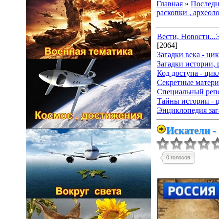
Главная
»
Последн
раскопки , археол
Вести, Новости..
[2064]
Загадки века - ци
Загадки истории, 
Код доступа - цик
Секретные матери
Специальный репо
Тайны истории - 
Энциклопедия зага
Искатели -
0 голосов