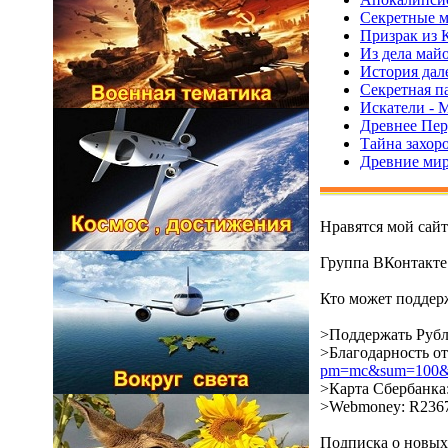
Секретные м
Призрак из К
Из дела майо
История дале
Секретная па
Искатели - 
Древнее Пер
Тайна захор
Древние мир
Нравятся мой сай
Группа ВКонтакт
Кто может поддерж
>Поддержать Рубл
>Благодарность о
pm=mc&sum=100&co
>Карта Сбербанка:
>Webmoney: R2367
Подписка о новых 