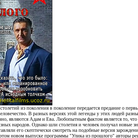
столетий из поколения в поколение передается предание о перв
человечество. В разных версиях этой легенды у этих людей разн
чно, являются Адам и Ева. Любопытным фактом является то, чт
азных народов. Однако шли столетия и человек получал новые 
ставляли его скептически смотреть на подобные версия зарожден
 этом новом выпуске программы "Улика из прошлого" авторы ре