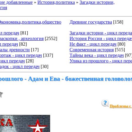
ие добавленные
»
История,политика
»
Загадки истории,
огия
.Экономика,политика,общество
Древние государства
[158]
кл передач
[81]
Загадки истории - цикл переда
раскопки , археология
[2552]
История России - цикл переда
л передач
[82]
Не факт - цикл передач
[80]
алы древности
[17]
Современная история
[515]
ртаж - цикл передач
[337]
Тайны века - цикл передач
[97
цикл передач
[28]
Улика из прошлого - цикл пер
док - цикл передач
[30]
рошлого - Адам и Ева - божественная головоло
Проблемы с 