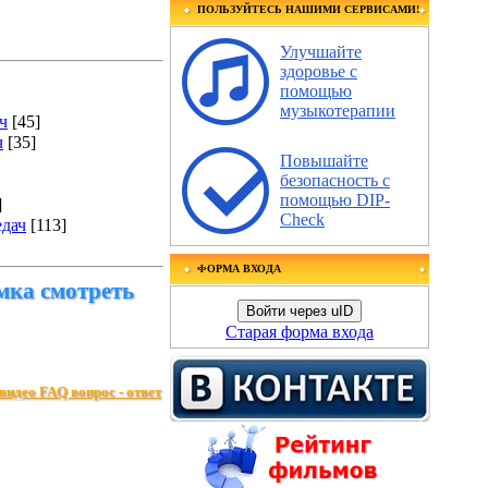
ПОЛЬЗУЙТЕСЬ НАШИМИ СЕРВИСАМИ!
Улучшайте
здоровье с
помощью
музыкотерапии
ч
[45]
ч
[35]
Повышайте
безопасность с
помощью DIP-
]
Check
едач
[113]
ФОРМА ВХОДА
мка смотреть
Войти через uID
Старая форма входа
видео FAQ вопрос - ответ