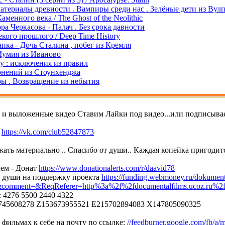
атериалы древности . Вампиры среди нас . Зелёные дети из Вул
аменного века / The Ghost of the Neolithic
ра Черкасова - Палач . Без срока давности
кого прошлого / Deep Time History
пка - Дочь Сталина , побег из Кремля
Мумия из Иваново
у : исключения из правил
онений из Стоунхенджа
ы . Возвращение из небытия
т и выложенные видео Ставим Лайки под видео...или подписывае
е
https://vk.com/club52847873
ать материально .. Спасибо от души.. Каждая копейка пригодитс
ем - Донат
https://www.donationalerts.com/r/daavid78
т души на поддержку проекта
https://funding.webmoney.ru/dokument
mment=&ReqReferer=http%3a%2f%2fdocumentalfilms.ucoz.ru%2
 4276 5500 2440 4322
45608278 Z153673955521 E215702894083 X147805090325
фильмах к себе на почту по ссылке:
//feedburner.google.com/fb/a/m