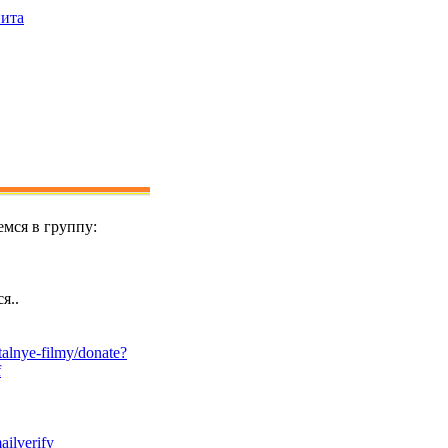
пита
мся в группу:
я..
alnye-filmy/donate?
f
ailverify