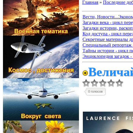
Главная
»
Последние до
Вести, Новости...Эконо
Загадки века - цикл пер
Загадки истории, раскоп
Код доступа - цикл пере
Секретные материалы д
Специальный репортаж -
Тайны истории - цикл п
Энциклопедия загадок -
Велича
0 голосов