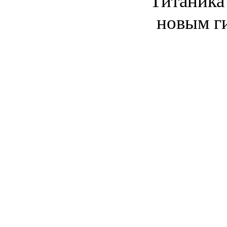
"Титаника
новым ги