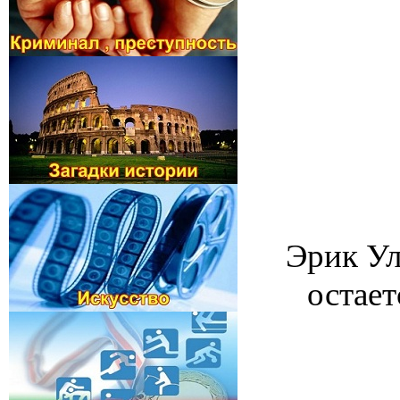
Эрик Ул
остает