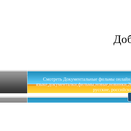
Доб
Смотреть Документальные фильмы онлайн на 
языке,документалки,фильмы,новые,новинки,201
русские, российски