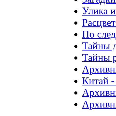
Улика и
Расцве
По след
Тайны д
Тайны 
Архивн
Китай -
Архивны
Архивн