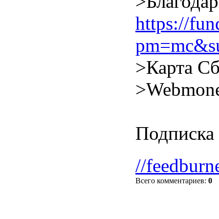
>Благодар
https://f
pm=mc&su
>Карта Сб
>Webmone
Подписка 
//feedburn
Всего комментариев
:
0