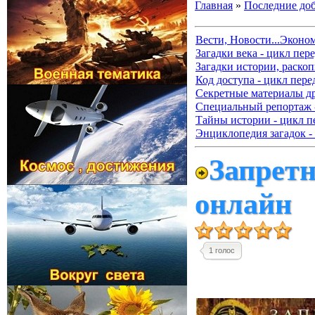
Главная
»
Последние до
Вести, Новости...Эконо
Загадки века - цикл пер
Загадки истории, раскоп
Код доступа - цикл пере
Секретные материалы д
Специальный репортаж -
Тайны истории - цикл п
Энциклопедия загадок -
Запретн
онлайн
1 голос