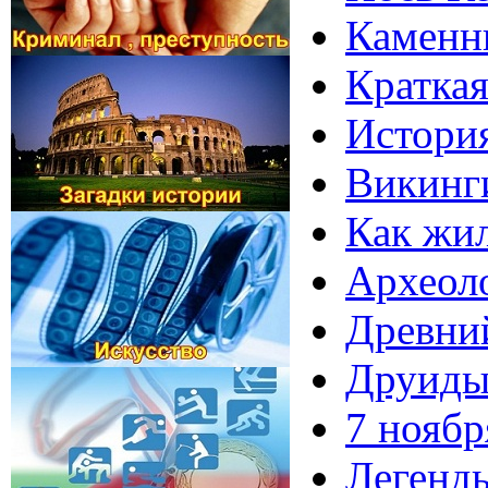
Каменны
Краткая
История
Викинги
Как жи
Археоло
Древний
Друиды 
7 ноябр
Легенды