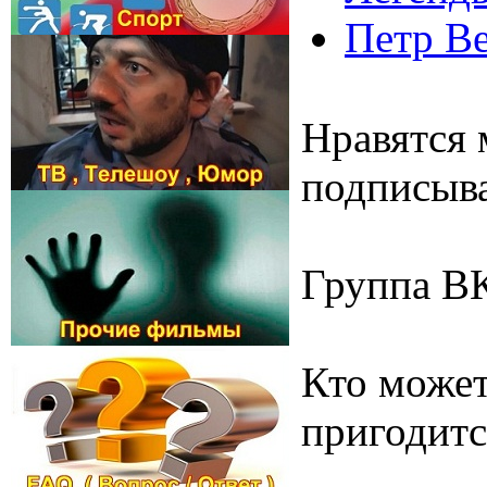
Петр Ве
Нравятся 
подписыва
Группа В
Кто может
пригодитс