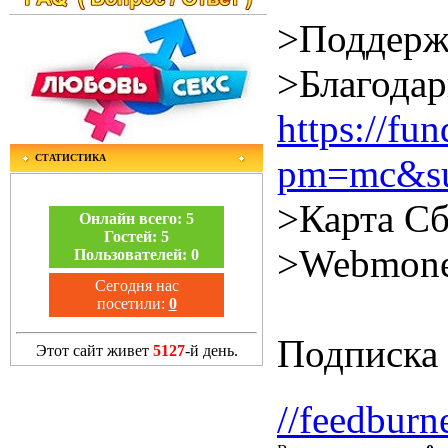
>Поддерж
>Благодар
https://f
СТАТИСТИКА
pm=mc&su
>Карта Сб
Онлайн всего:
5
Гостей:
5
>Webmone
Пользователей:
0
Сегодня нас
посетили:
0
Подписка 
Этот сайт живет
5127
-й день.
//feedburn