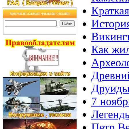
Краткая
ДОКУМЕНТАЛЬНЫЕ ФИЛЬМЫ ОНЛАЙН
История
Викинги
Как жи
Археоло
Древний
Друиды 
7 ноябр
Легенды
Петр Ве