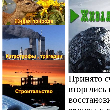
Принято сч
вторглись
восстанови