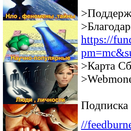
>Поддерж
>Благодар
https://f
pm=mc&su
>Карта Сб
>Webmone
Подписка 
//feedburn