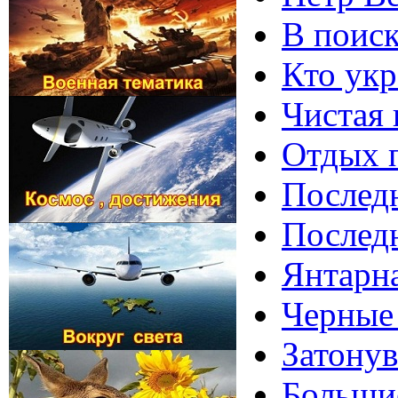
В поиск
Кто укр
Чистая 
Отдых п
Последн
Последн
Янтарна
Черные 
Затону
Большие