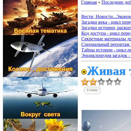
Главная
»
Последние до
Вести, Новости...Эконо
Загадки века - цикл пер
Загадки истории, раскоп
Код доступа - цикл пере
Секретные материалы д
Специальный репортаж -
Тайны истории - цикл п
Энциклопедия загадок -
Живая т
1 голос