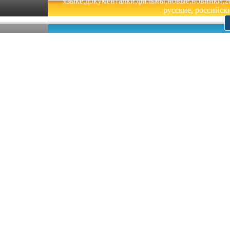
языке,документалки,фильмы,новые,новинки,201
русские, российски