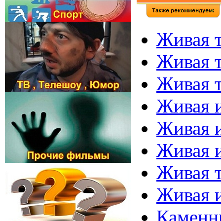
Живая 
Живая т
Живая 
Живая и
Живая и
Живая 
Живая т
Живая 
Каменны