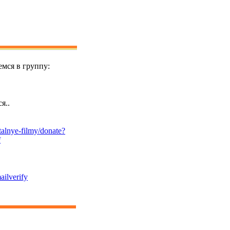
мся в группу:
я..
alnye-filmy/donate?
f
ailverify