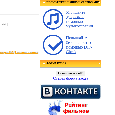
ПОЛЬЗУЙТЕСЬ НАШИМИ СЕРВИСАМИ!
Улучшайте
здоровье с
помощью
[344]
музыкотерапии
Повышайте
безопасность с
помощью DIP-
Check
видео FAQ вопрос - ответ
ФОРМА ВХОДА
Войти через uID
Старая форма входа