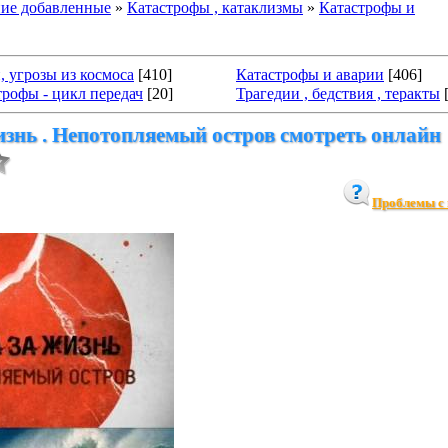
ие добавленные
»
Катастрофы , катаклизмы
»
Катастрофы и
 угрозы из космоса
[410]
Катастрофы и аварии
[406]
трофы - цикл передач
[20]
Трагедии , бедствия , теракты
изнь . Непотопляемый остров смотреть онлайн
Проблемы с 