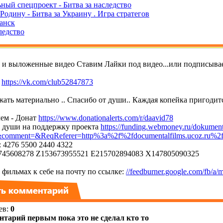
ный спецпроект - Битва за наследство
одину - Битва за Украину . Игра стратегов
ганск
ледство
т и выложенные видео Ставим Лайки под видео...или подписывае
е
https://vk.com/club52847873
ать материально .. Спасибо от души.. Каждая копейка пригодитс
ем - Донат
https://www.donationalerts.com/r/daavid78
т души на поддержку проекта
https://funding.webmoney.ru/dokument
mment=&ReqReferer=http%3a%2f%2fdocumentalfilms.ucoz.ru%2
 4276 5500 2440 4322
45608278 Z153673955521 E215702894083 X147805090325
фильмах к себе на почту по ссылке:
//feedburner.google.com/fb/a/m
ев
:
0