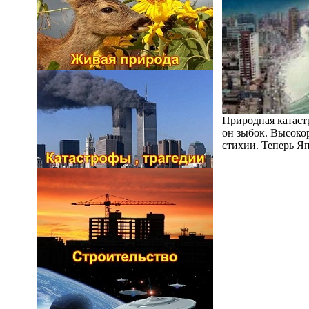
Природная катаст
он зыбок. Высоко
стихии. Теперь Яп