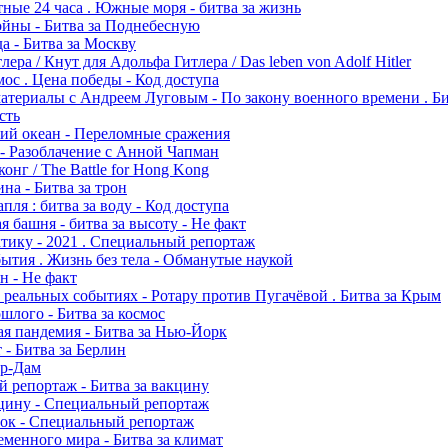
ные 24 часа . Южные моря - битва за жизнь
ойны - Битва за Поднебесную
а - Битва за Москву
лера / Кнут для Адольфа Гитлера / Das leben von Adolf Hitler
мос . Цена победы - Код доступа
атериалы с Андреем Луговым - По закону военного времени . Би
сть
хий океан - Переломные сражения
 - Разоблачение с Анной Чапман
конг / The Battle for Hong Kong
на - Битва за трон
пля : битва за воду - Код доступа
 башня - битва за высоту - Не факт
ктику - 2021 . Специальный репортаж
ытия . Жизнь без тела - Обманутые наукой
н - Не факт
 реальных событиях - Ротару против Пугачёвой . Битва за Крым
шлого - Битва за космос
я пандемия - Битва за Нью-Йорк
 - Битва за Берлин
тр-Дам
 репортаж - Битва за вакцину
кцину - Специальный репортаж
ток - Специальный репортаж
еменного мира - Битва за климат