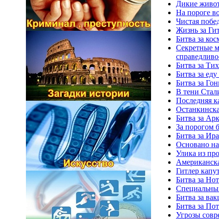
Дикие живот
На пороге в
Чистая побед
Жизнь за Гит
Битва за кос
Секретные м
справедливо
Битва за Ти
Битва за еду
Битва за Гон
В тени Стали
Последняя ка
Останкинская
Битва за Ар
За порогом б
Битва за Ира
Основано на
Улика из про
Американска
Гитлер капут
Битва за Но
Специальный
Битва за ва
Битва за По
Угрозы совр