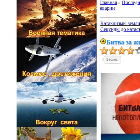
Главная
»
Последн
аварии
Катаклизмы земли,
Секунды до катас
Битва за ж
1 голос