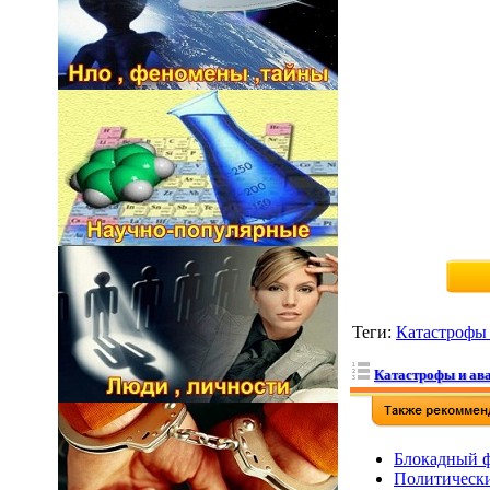
Теги
:
Катастрофы 
Катастрофы и ав
Блокадный ф
Политически