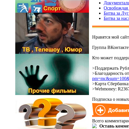
Документаль
Освобождая Р
Битва за Лу
Битва за нас
Нравятся мой сай
Группа ВКонтакт
Кто может поддерж
>Поддержать Рубл
>Благодарность о
pm=mc&sum=100&co
>Карта Сбербанка:
>Webmoney: R2367
Подписка о новых 
Всего комментари