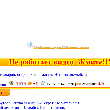
Проблемы с видео FAQ вопрос - ответ
и аварии
,
остров
,
Битва
,
жизнь
,
Непотопляемый
,
за
1919
+1
4.0
|
|
|
17.07.2014 23:20 |
Рейтинг
:
арии
утбол : битва за жизнь - Секретные материалы
й детектив - Иловайск битва за жизнь