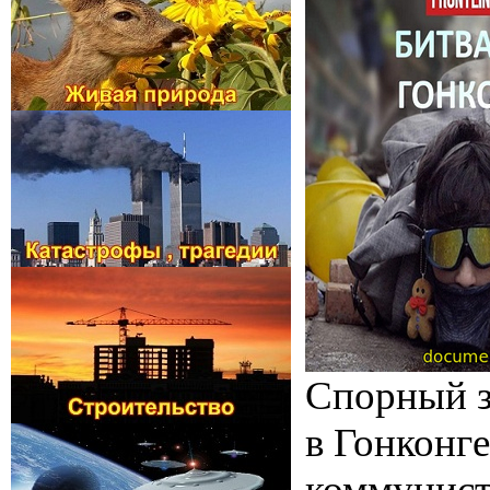
Спорный з
в Гонконг
коммунист