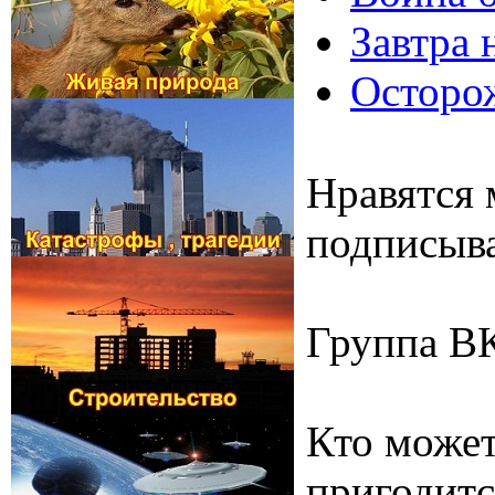
Завтра 
Осторож
Нравятся 
подписыва
Группа В
Кто может
пригодитс