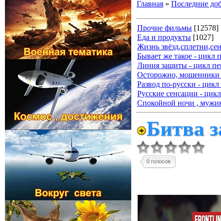
Главная
»
Последние до
Прочие фильмы
[12578]
Еда и продукты
[1027]
Жизнь звёзд,сплетни,се
Бывает же такое - цикл 
Линия защиты - цикл пе
Осторожно, мошенники 
Развод по-русски - цикл
Русские сенсации - цикл
Спокойной ночи , мужик
Битва з
0 голосов