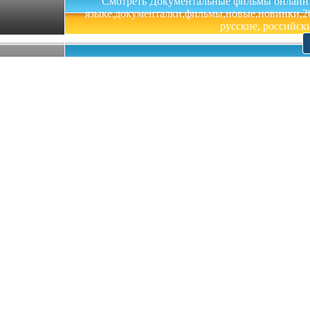
Смотреть Документальные фильмы онлайн на 
языке,документалки,фильмы,новые,новинки,201
русские, российски