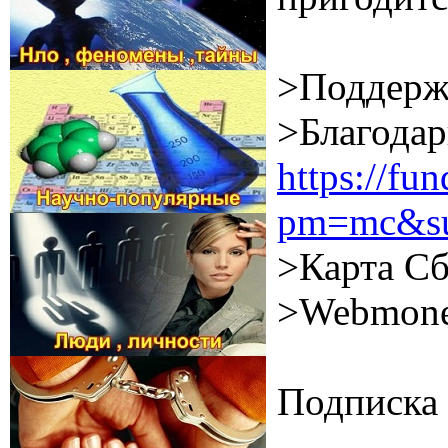
>Поддерж
>Благодар
https://f
pm=mc&su
>Карта Сб
>Webmone
Подписка 