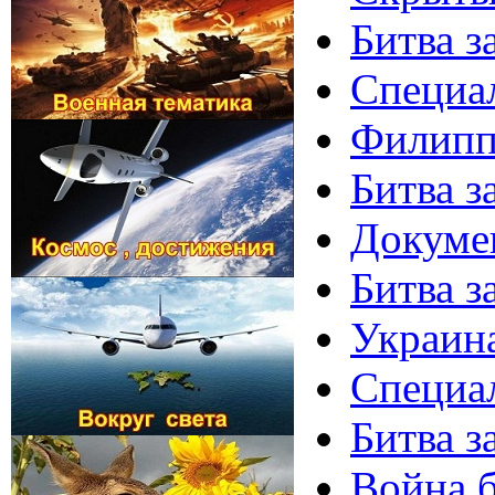
Битва за
Специал
Филипп
Битва з
Докумен
Битва з
Украина
Специал
Битва з
Война б