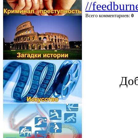
//feedburn
Всего комментариев
:
0
Доб