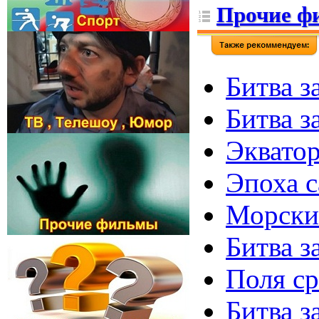
Прочие ф
Битва за
Битва за
Экватор 
Эпоха с
Морские
Битва з
Поля сра
Битва з