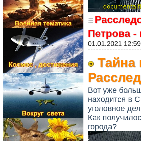
Расслед
Петрова -
01.01.2021 12:59
Тайна 
Расслед
Вот уже боль
находится в 
уголовное де
Как получилос
города?