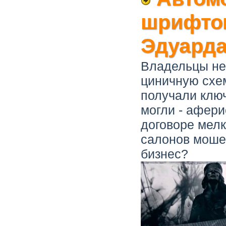
шрифтом
Эдуарда
Владельцы не
циничную схе
получали ключ
могли - афери
договоре мелк
салонов моше
бизнес?