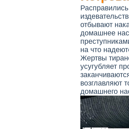
Расправились
издевательств
отбывают нака
домашнее нас
преступниками
на что надеют
Жертвы тирано
усугубляет п
заканчиваютс
возглавляют т
домашнего нас