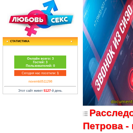
СТАТИСТИКА
Онлайн всего:
3
Гостей:
3
Пользователей:
0
Сегодня нас посетили:
1
novemb0511298
Этот сайт живет
5127
-й день.
Расслед
Петрова -