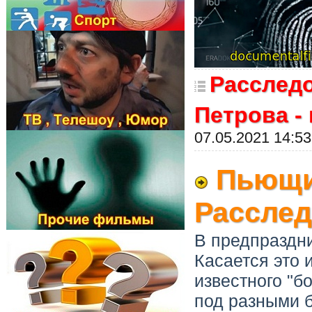
Расслед
Петрова -
07.05.2021 14:53
Пьющие
Расслед
В предпраздни
Касается это 
известного "б
под разными б