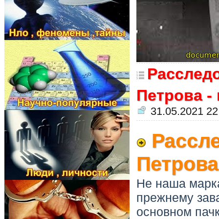
Расслед
Петрова -
31.05.2021 22
Рассл
Петрова
Не наша марка
прежнему зав
основном пачк