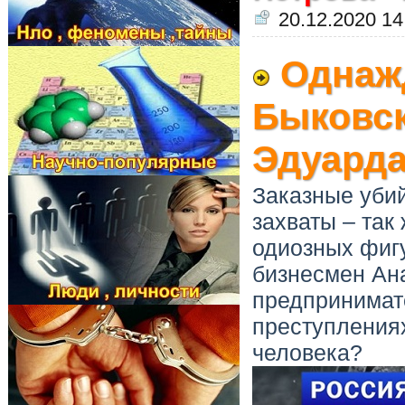
20.12.2020 14
Однажд
Быковск
Эдуарда
Заказные убий
захваты – так
одиозных фигу
бизнесмен Ана
предпринимат
преступлениях
человека?