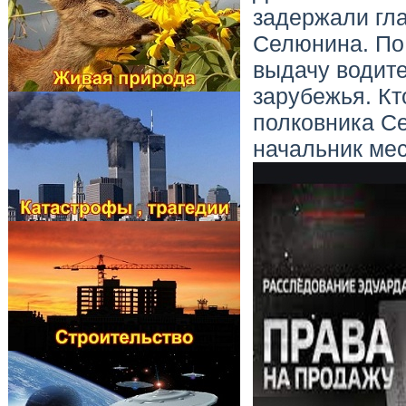
задержали гла
Селюнина. По 
выдачу водит
зарубежья. Кт
полковника С
начальник ме