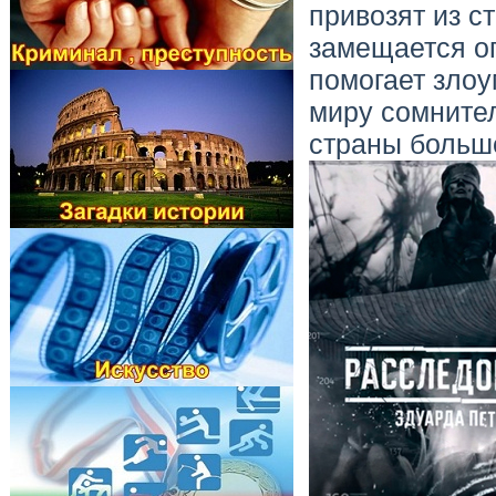
привозят из с
замещается о
помогает зло
миру сомнител
страны больше