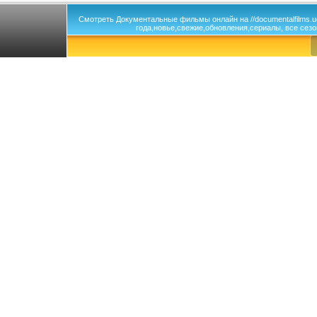
Смотреть Документальные фильмы онлайн на //documentalfilms.
года,новье,свежие,обновления,сериалы, все сезо