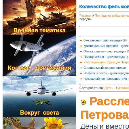
Количество фильмов
Главная
»
Последние добавленн
передач
Вне закона - цикл передач
[19]
Криминальные хроники - цикл
Очная ставка - цикл передач
[
Правда жизни - цикл передач
[
Расследование Эдуарда Петро
Специальный корреспондент -
Человек и закон - цикл переда
Чрезвычайное происшествие -
Сортировать по
:
Дате
·
Названи
Рассл
Петрова
Деньги вместо