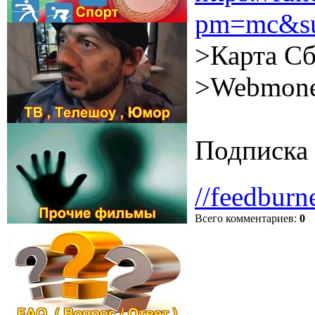
pm=mc&su
>Карта Сб
>Webmone
Подписка 
//feedburn
Всего комментариев
:
0