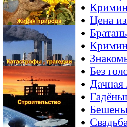
Кримина
Цена из
Братаны
Кримина
Знакомь
Без гол
Дачная 
Гадёныш
Бешеные
Свадьба