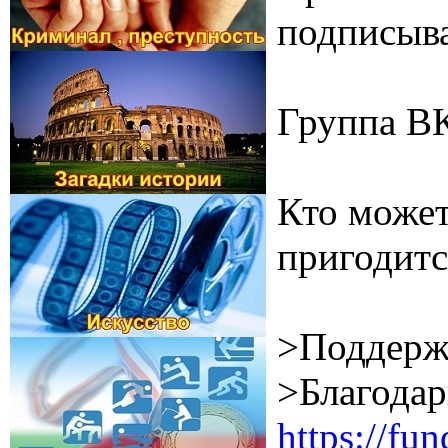
подписыва
Группа В
Кто может
пригодитс
>Поддерж
>Благодар
https://f