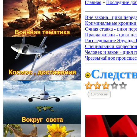
Главная
»
Последние до
Вне закона - цикл перед
Криминальные хроники 
Очная ставка - цикл пер
Правда жизни - цикл пе
Расследование Эдуарда 
Специальный корреспонд
Человек и закон - цикл 
Чрезвычайное происшест
Следств
13 голосов