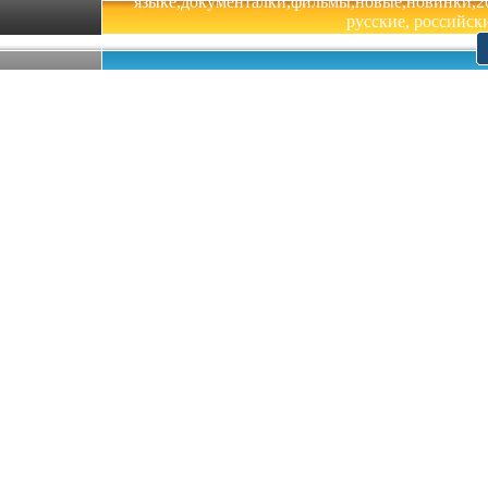
языке,документалки,фильмы,новые,новинки,201
русские, российски