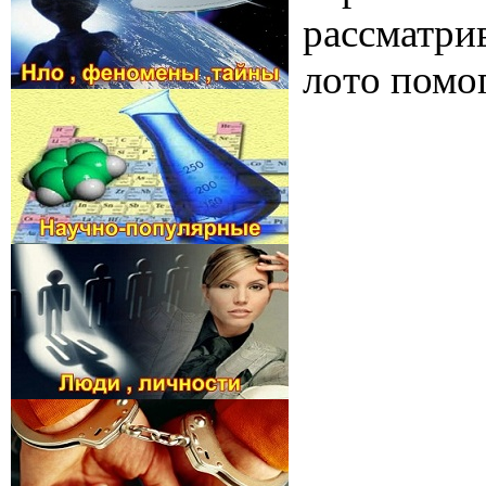
рассматрив
лото помо