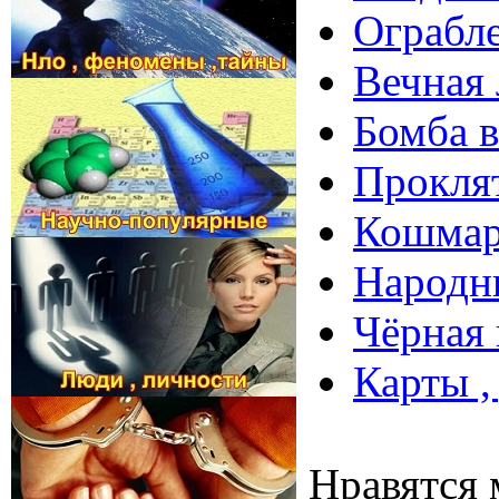
Ограбле
Вечная 
Бомба в
Проклят
Кошмар 
Народны
Чёрная 
Карты ,
Нравятся 