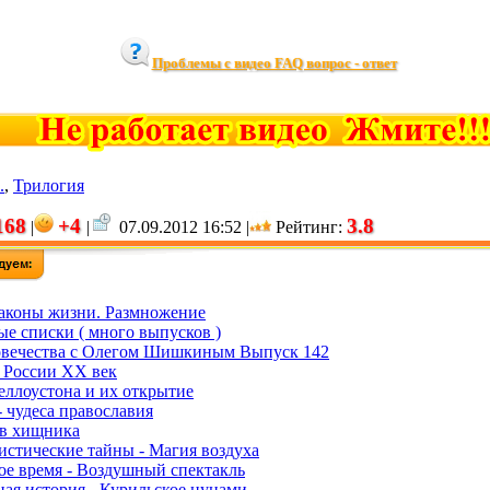
Проблемы с видео FAQ вопрос - ответ
.
,
Трилогия
168
+4
3.8
|
|
07.09.2012 16:52 |
Рейтинг
:
Законы жизни. Размножение
ые списки ( много выпусков )
овечества с Олегом Шишкиным Выпуск 142
 России ХХ век
ллоустона и их открытие
- чудеса православия
ив хищника
истические тайны - Магия воздуха
ое время - Воздушный спектакль
ная история - Курильское цунами