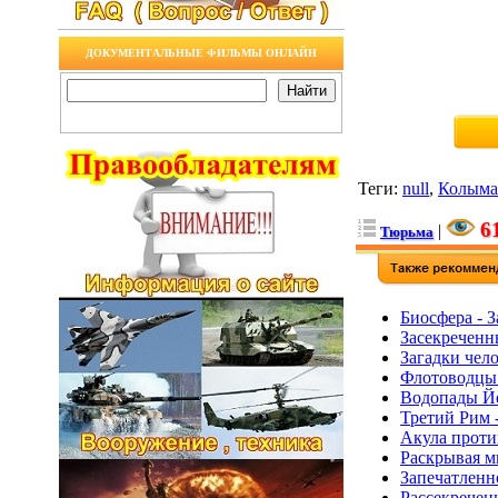
ДОКУМЕНТАЛЬНЫЕ ФИЛЬМЫ ОНЛАЙН
Теги
:
null
,
Колыма
6
|
Тюрьма
Биосфера - 
Засекреченн
Загадки чел
Флотоводцы
Водопады Йе
Третий Рим 
Акула прот
Раскрывая м
Запечатленн
Рассекречен