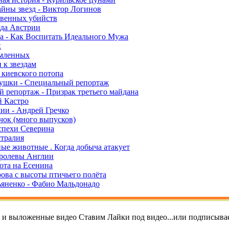
айны звезд - Виктор Логинов
венных убийств
да Австрии
а - Как Воспитать Идеального Мужа
х
мленных
 к звездам
 киевского потопа
ушки - Специальный репортаж
 репортаж - Призрак третьего майдана
 Кастро
ии - Андрей Гречко
чок (много выпусков)
спехи Северина
тралия
ые животные . Когда добыча атакует
оролевы Англии
хота на Есенина
рова с высоты птичьего полёта
яненко - Фабио Мальдонадо
т и выложенные видео Ставим Лайки под видео...или подписывае