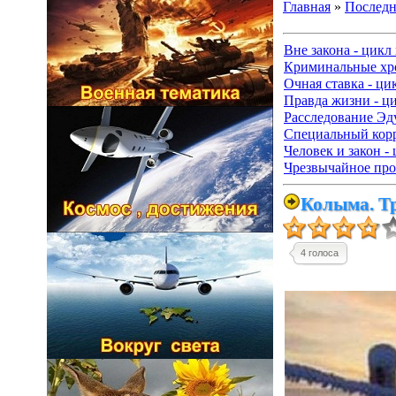
Главная
»
Последн
Вне закона - цикл
Криминальные хро
Очная ставка - ци
Правда жизни - ц
Расследование Эду
Специальный корр
Человек и закон -
Чрезвычайное про
Колыма. Т
4 голоса