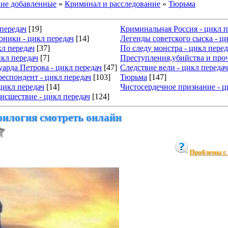
ие добавленные
»
Криминал и расследование
»
Тюрьма
 передач
[19]
Криминальная Россия - цикл п
ники - цикл передач
[14]
Легенды советского сыска - ц
кл передач
[37]
По следу монстра - цикл перед
икл передач
[7]
Преступления,убийства и про
арда Петрова - цикл передач
[47]
Следствие вели - цикл передач
еспондент - цикл передач
[103]
Тюрьма
[147]
 цикл передач
[14]
Чистосердечное признание - ц
исшествие - цикл передач
[124]
рилогия смотреть онлайн
Проблемы с 