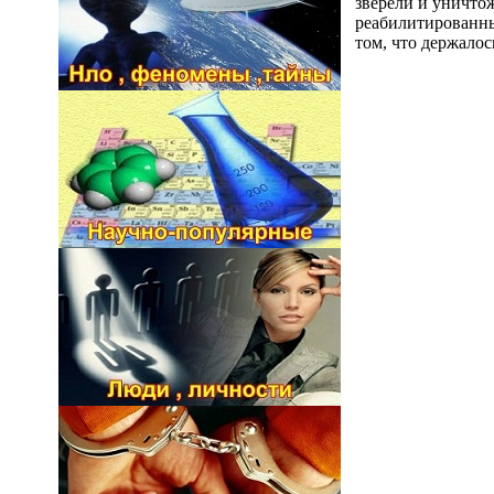
зверели и уничтож
реабилитированных
том, что держалос