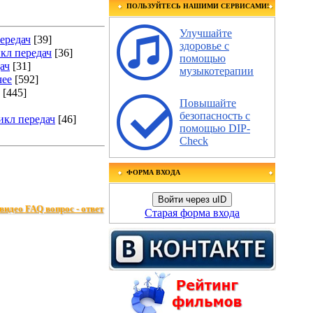
ПОЛЬЗУЙТЕСЬ НАШИМИ СЕРВИСАМИ!
Улучшайте
ередач
[39]
здоровье с
икл передач
[36]
помощью
ач
[31]
музыкотерапии
чее
[592]
[445]
Повышайте
безопасность с
икл передач
[46]
помощью DIP-
Check
ФОРМА ВХОДА
Войти через uID
видео FAQ вопрос - ответ
Старая форма входа