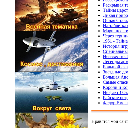
Раскрывая т
Тайны царст
Дикая приро
Очная Ставк
На таблетка
Марш несло
Через тернии
1961 - Тайна
История игр
Специальный
Неизвестный
Легенды арм
Большой ска
Звёздные до
Большая Авс
Самые опасн
Короли и К
Не факт ! О
Райские ост
Федор Емель
Нравятся мой сай